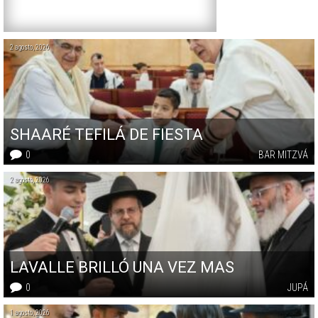
2 agosto, 2026
SHAARÉ TEFILÁ DE FIESTA
0
BAR MITZVÁ
2 agosto, 2026
LAVALLE BRILLÓ UNA VEZ MAS
0
JUPÁ
1 agosto, 2026