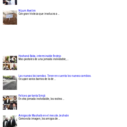
Nijum Avelim
Con gran tristeza que involucra a …
Hoshaná Raba, interminable festejo
Mas postales de una jornada inolvidable, …
Las nuevas bicisendas. Tener en cuenta los nuevos cambios.
Ocupan varios barrios de la de …
Felices por tanta Simjá
En otra jornada inolvidable, los rostros …
Amigos de Mashalá en el mes de Jeshván
Como esta imagen, los amigos de …