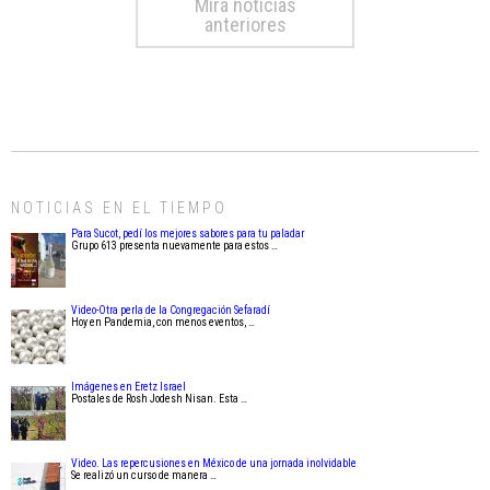
Mirá noticias
anteriores
NOTICIAS EN EL TIEMPO
Para Sucot, pedí los mejores sabores para tu paladar
Grupo 613 presenta nuevamente para estos …
Video-Otra perla de la Congregación Sefaradí
Hoy en Pandemia, con menos eventos, …
Imágenes en Eretz Israel
Postales de Rosh Jodesh Nisan. Esta …
Video. Las repercusiones en México de una jornada inolvidable
Se realizó un curso de manera …