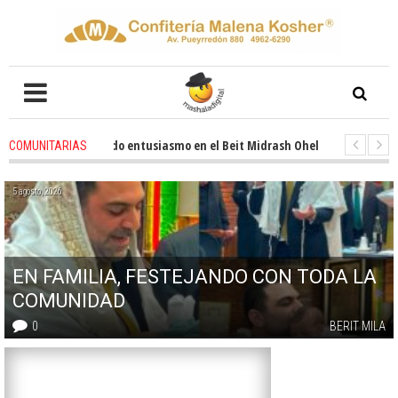
weeks ago
-
Renovado entusiasmo en el Beit Midrash Ohel Yosef Moshe
COMUNITARIAS
months ago
-
Para despues de Pesaj preparate para otro de semana inspirad
5 agosto, 2026
EN FAMILIA, FESTEJANDO CON TODA LA
COMUNIDAD
0
BERIT MILA