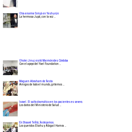
Otra enorme Simjá en Yeshurún
La hermosa Jupá, con la voz …
Oholei Jinuj visitó Maimónides Córdoba
Con el apoyo del Yael Foundation …
Maguen Abraham de fiesta
Amigos de todo el mundo, gritemos …
Israel. El salto dramático en los pacientes es severo.
Los datos del Ministerio de Salud …
En Shaaré Tefilá, festejamos.
Los queridos Eliahu y Abigail Hamra …