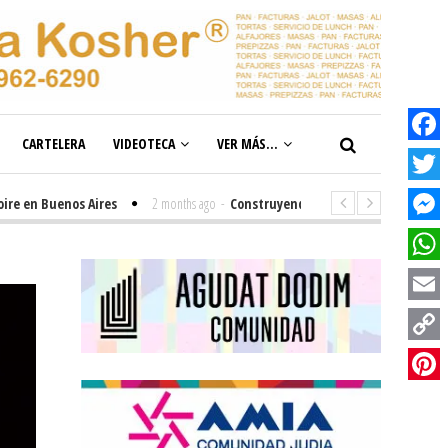
CARTELERA
VIDEOTECA
VER MÁS...
Facebook
Twitter
n Buenos Aires
2 months ago
-
Construyendo el futuro de la inclusión en 
Messenge
WhatsAp
Email
Copy
Link
Pinterest