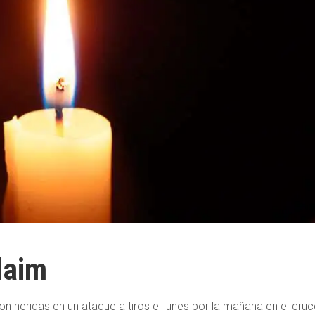
laim
n heridas en un ataque a tiros el lunes por la mañana en el cruc