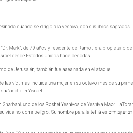
esinado cuando se dirigía a la yeshivá, con sus libros sagrados
Dr. Mark”, de 79 años y residente de Ramot, era propietario de 
 Israel desde Estados Unidos hace décadas.
mo de Jerusalén, también fue asesinada en el ataque.
de las víctimas, incluida una mujer en su octavo mes de su prime
ha’ar cholei Yisrael.
 Sharbani, uno de los Roshei Yeshivos de Yeshiva Maor HaTorah
o corre peligro. Su nombre para la tefilá es הרב יעקב חיים