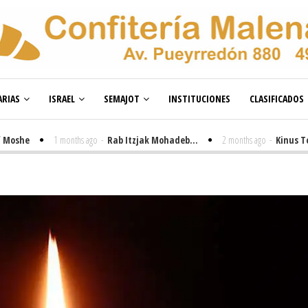
RIAS
ISRAEL
SEMAJOT
INSTITUCIONES
CLASIFICADOS
e
1 months ago
-
Rab Itzjak Mohadeb...
2 months ago
-
Kinus Toire e