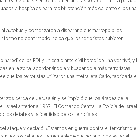
 la línea 62 que se encontraba en un atasco y contra una parada
uadas a hospitales para recibir atención médica, entre ellas una
on al autobús y comenzaron a disparar a quemarropa a los
nforme no confirmado indica que los terroristas subieron
 haredí de las FDI y un estudiante civil haredí de una yeshivá, y 
edas en la zona, acordonándola y buscando a más terroristas.
 que los terroristas utilizaron una metralleta Carlo, fabricada 
nterizos cerca de Jerusalén y se impidió que los árabes de la
del Israel anterior a 1967. El Comando Central, la Policía de Israel
 los detalles y la identidad de los terroristas.
 del ataque y declaró: «Estamos en guerra contra el terrorismo e
 a nuestros rehenes. Lamentablemente, no pudimos evitar el