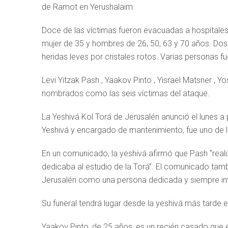
de Ramot en Yerushalaim.
Doce de las víctimas fueron evacuadas a hospitales,
mujer de 35 y hombres de 26, 50, 63 y 70 años. Dos
heridas leves por cristales rotos. Varias personas f
Levi Yitzak Pash , Yaakov Pinto , Yisrael Matsner , Y
nombrados como las seis víctimas del ataque.
La Yeshivá Kol Torá de Jerusalén anunció el lunes a
Yeshivá y encargado de mantenimiento, fue uno de l
En un comunicado, la yeshivá afirmó que Pash “rea
dedicaba al estudio de la Torá”. El comunicado tam
Jerusalén como una persona dedicada y siempre in
Su funeral tendrá lugar desde la yeshivá más tarde el
Yaakov Pinto, de 25 años, es un recién casado que