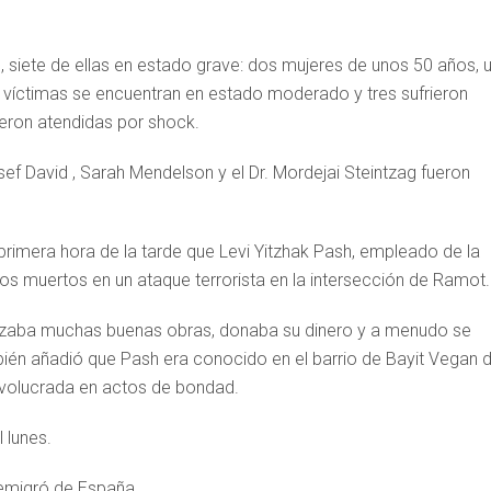
 siete de ellas en estado grave: dos mujeres de unos 50 años, 
 víctimas se encuentran en estado moderado y tres sufrieron
ueron atendidas por shock.
osef David , Sarah Mendelson y el Dr. Mordejai Steintzag fueron
 primera hora de la tarde que Levi Yitzhak Pash, empleado de la
os muertos en un ataque terrorista en la intersección de Ramot.
lizaba muchas buenas obras, donaba su dinero y a menudo se
bién añadió que Pash era conocido en el barrio de Bayit Vegan 
volucrada en actos de bondad.
 lunes.
 emigró de España.