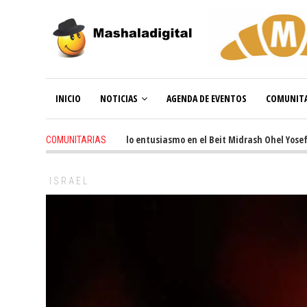
INICIO
NOTICIAS
AGENDA DE EVENTOS
COMUNITA
3 weeks ago
-
Renovado entusiasmo en el Beit Midrash Ohel Yosef Mosh
COMUNITARIAS
ISRAEL