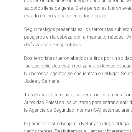
Los terroristas abrieron fuego contra un autobús de
autostop llena de gente. Siete personas fueron evac
estado crítico y cuatro en estado grave.
Según testigos presenciales, los terroristas subier
pasajeros en la cabeza con armas automáticas. Un i
disfrazados de inspectores.
Dos terroristas fueron abatidos a tiros por un soldado
fuerzas policiales están realizando extensas búsqu
Numerosos agentes se encuentran en el lugar. Se cree
Judea y Samaria.
Tras el ataque terrorista, se cerraron los cruces fro
Autoridad Palestina los utilizaran para entrar o salir 
la Agencia de Seguridad Interna (ISA) están aclarando
El primer ministro Benjamín Netanyahu llegó al lugar
varios frentes. Destruiremos a Hamás y liberaremos