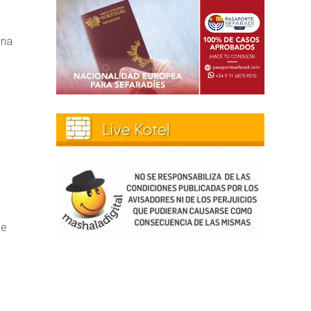
una
de