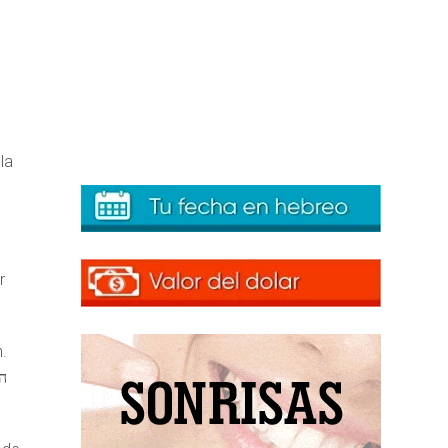
la
r
.