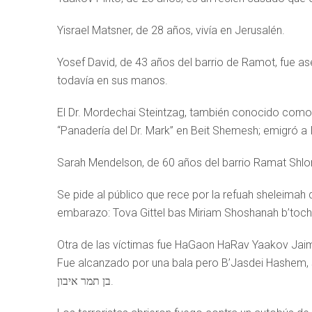
Yisrael Matsner, de 28 años, vivía en Jerusalén.
Yosef David, de 43 años del barrio de Ramot, fue as
todavía en sus manos.
El Dr. Mordechai Steintzag, también conocido como “
“Panadería del Dr. Mark” en Beit Shemesh; emigró a
Sarah Mendelson, de 60 años del barrio Ramat Shlo
Se pide al público que rece por la refuah sheleimah 
embarazo: Tova Gittel bas Miriam Shoshanah b’toch s
Otra de las víctimas fue HaGaon HaRav Yaakov Jaim
Fue alcanzado por una bala pero B’Jasdei Hashem, su vida n
בן תמר איבון.