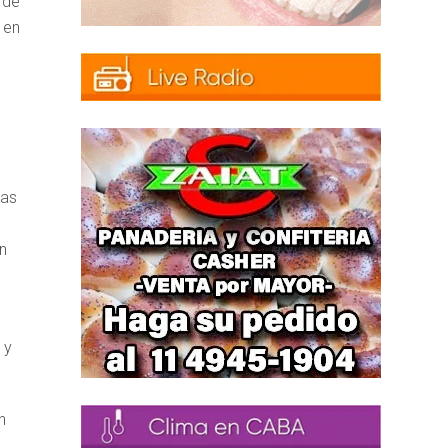
 de
 en
las
en
 y
n