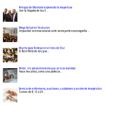
Amigos de Mashalá esperando la reapertura
Con la llegada de las 3 …
Mega Selijot en Yeshurún
Imposible no emocionarse ante semejante escenografía …
Mucho para festejar en el mes de Elul
El Berit Milá de Iair, que …
Mirón. Un presentimiento que se hizo realidad
Hace tres años, como una profecía …
Servicio de enfermeria, auxiliares, cuidadores y asistente terapéutico
Turnos: de 8, 12 o 24 …