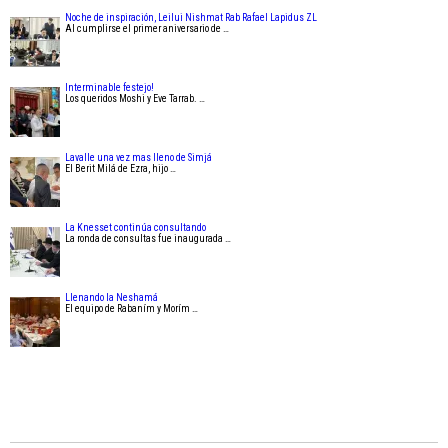
Noche de inspiración, Leilui Nishmat Rab Rafael Lapidus ZL
Al cumplirse el primer aniversario de …
Interminable festejo!
Los queridos Moshi y Eve Tarrab. …
Lavalle una vez mas lleno de Simjá
El Berit Milá de Ezra, hijo …
La Knesset continúa consultando
La ronda de consultas fue inaugurada …
Llenando la Neshamá
El equipo de Rabaním y Morím …