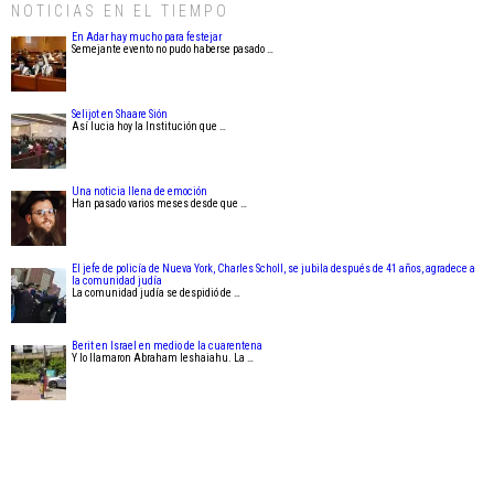
NOTICIAS EN EL TIEMPO
En Adar hay mucho para festejar
Semejante evento no pudo haberse pasado …
Selijot en Shaare Sión
Así lucia hoy la Institución que …
Una noticia llena de emoción
Han pasado varios meses desde que …
El jefe de policía de Nueva York, Charles Scholl, se jubila después de 41 años, agradece a
la comunidad judía
La comunidad judía se despidió de …
Berit en Israel en medio de la cuarentena
Y lo llamaron Abraham Ieshaiahu. La …