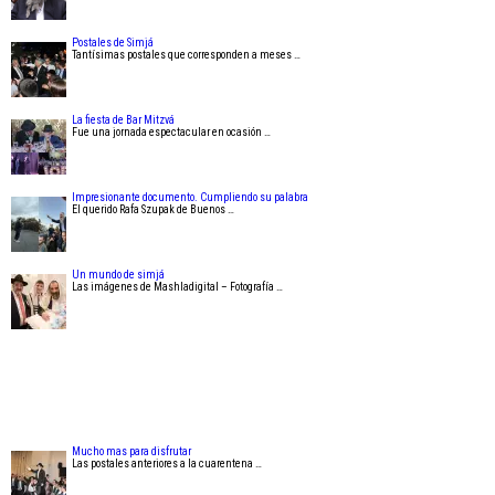
Postales de Simjá
Tantísimas postales que corresponden a meses …
La fiesta de Bar Mitzvá
Fue una jornada espectacular en ocasión …
Impresionante documento. Cumpliendo su palabra
El querido Rafa Szupak de Buenos …
Un mundo de simjá
Las imágenes de Mashladigital – Fotografía …
Mucho mas para disfrutar
Las postales anteriores a la cuarentena …