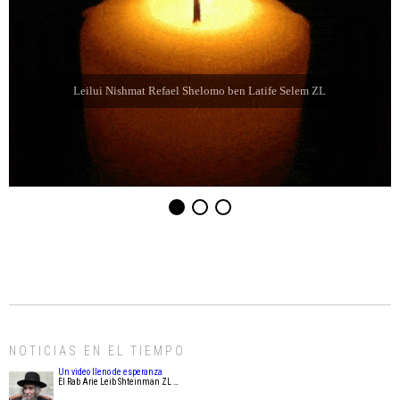
Leilui Nishmat Refael Shelomo ben Latife Selem ZL
NOTICIAS EN EL TIEMPO
Un video lleno de esperanza
El Rab Arie Leib Shteinman ZL …