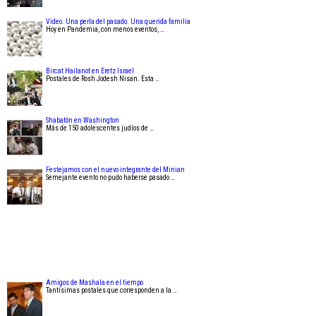
Video. Una perla del pasado. Una querida familia
Hoy en Pandemia, con menos eventos, …
Bircat Hailanot en Eretz Israel
Postales de Rosh Jodesh Nisan. Esta …
Shabatón en Washington
Más de 150 adolescentes judíos de …
Festejamos con el nuevo integrante del Minian
Semejante evento no pudo haberse pasado …
Amigos de Mashala en el tiempo
Tantísimas postales que corresponden a la …