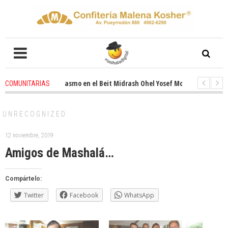
enovado entusiasmo en el Beit Midrash Ohel Yosef Moshe
4 weeks ago
-
COMUNITARIAS
Para despues de Pesaj preparate para otro de semana inspirador en Panam
UNRECOGNIZED
12 noviembre, 2019
Amigos de Mashalá…
Compártelo:
Twitter
Facebook
WhatsApp