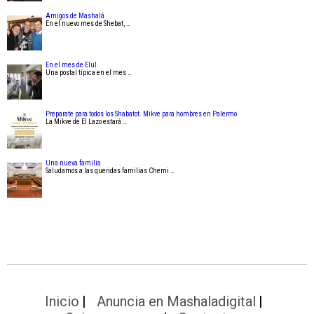
Amigos de Mashalá
En el nuevo mes de Shebat, …
En el mes de Elul
Una postal típica en el mes …
Preparate para todos los Shabatot. Mikve para hombres en Palermo
La Mikve de El Lazo estará …
Una nueva familia
Saludamos a las queridas familias Chemi …
Inicio
Anuncia en Mashaladigital