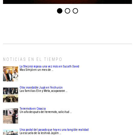
NOTICIAS EN EL TIEMPO
La Shejiná reposa una vez más en Sucath David
Mas Simjá en un mes de …
Otra inovidable Jupá en Yeshurún
Las familias Elin y Meta, acapararon …
Terremoto en Croacia
Un año después del terremoto, solicitud …
Una postal del pasado que hoy es una tangible realidad
La escuela de la Ieshivá Jajám …