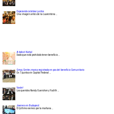
Esperando celebrar juntos
Una imagen antes de la cuarentena …
A todo el Kahal
Dado que está prohibido tener beneficio …
Gmaj Center, marca registrada en pos del beneficio Comunitario
En 7 puntos en Capital Federal …
Varón!
Los queridos Randy Guershon y Yudith …
Jovenes en Budapest
El {último viernes por la mañana …