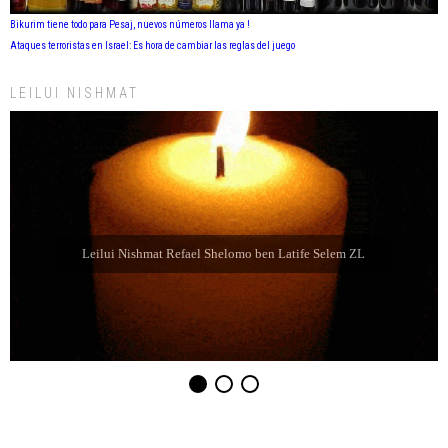
Bikurim tiene todo para Pesaj, nuevos números llama ya !
Ataques terroristas en Israel: Es hora de cambiar las reglas del juego
LEILUI NISHMAT
Leilui Nishmat Sara bat Farida Chabube ZL