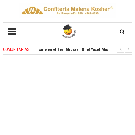
ovado entusiasmo en el Beit Midrash Ohel Yosef Moshe
1 months ago
-
COMUNITARIAS
a despues de Pesaj preparate para otro de semana inspirador en Panamá.