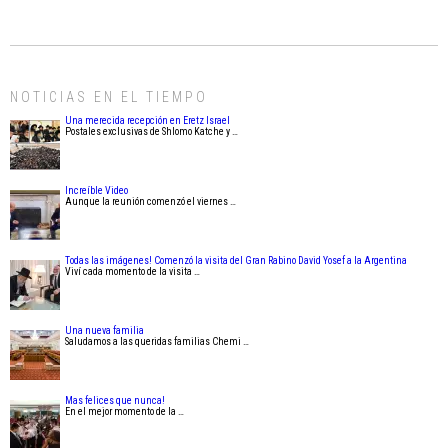
NOTICIAS EN EL TIEMPO
Una merecida recepción en Eretz Israel
Postales exclusivas de Shlomo Katche y …
Increíble Video
Aunque la reunión comenzó el viernes …
Todas las imágenes! Comenzó la visita del Gran Rabino David Yosef a la Argentina
Viví cada momento de la visita …
Una nueva familia
Saludamos a las queridas familias Chemi …
Mas felices que nunca!
En el mejor momento de la …