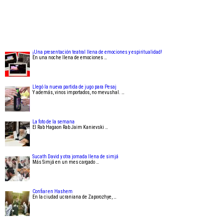
¡Una presentación teatral llena de emociones y espiritualidad!
En una noche llena de emociones …
Llegó la nueva partida de jugo para Pesaj
Y además, vinos importados, no mevushal. …
La foto de la semana
El Rab Hagaon Rab Jaim Kanievski …
Sucath David y otra jornada llena de simjá
Más Simjá en un mes cargado …
Confiar en Hashem
En la ciudad ucraniana de Zaporozhye, …