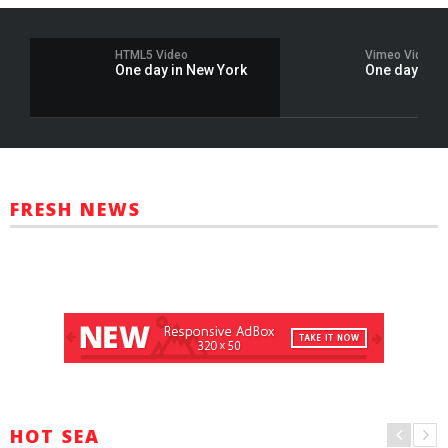
HTML5 Video
Vimeo Video
One day in New York
One day in 
FRESH NEWS
HOT SEA