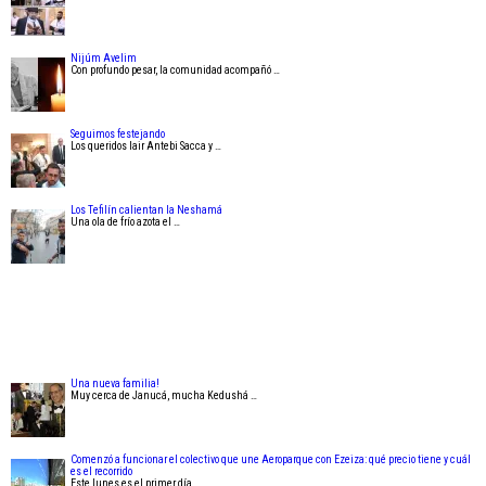
Nijúm Avelim
Con profundo pesar, la comunidad acompañó …
Seguimos festejando
Los queridos Iair Antebi Sacca y …
Los Tefilín calientan la Neshamá
Una ola de frío azota el …
Una nueva familia!
Muy cerca de Janucá, mucha Kedushá …
Comenzó a funcionar el colectivo que une Aeroparque con Ezeiza: qué precio tiene y cuál
es el recorrido
Este lunes es el primer día …