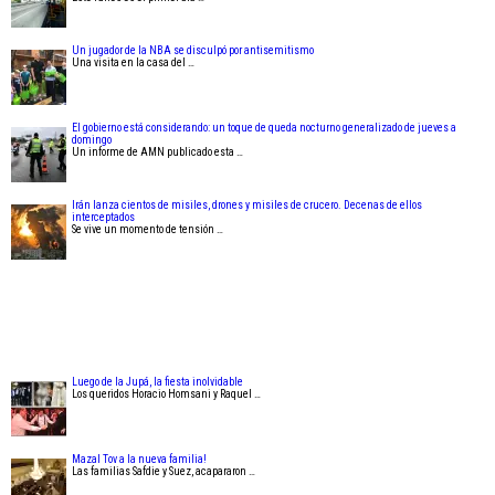
Un jugador de la NBA se disculpó por antisemitismo
Una visita en la casa del …
El gobierno está considerando: un toque de queda nocturno generalizado de jueves a
domingo
Un informe de AMN publicado esta …
Irán lanza cientos de misiles, drones y misiles de crucero. Decenas de ellos
interceptados
Se vive un momento de tensión …
Luego de la Jupá, la fiesta inolvidable
Los queridos Horacio Homsani y Raquel …
Mazal Tov a la nueva familia!
Las familias Safdie y Suez, acapararon …