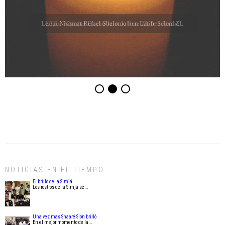
Leilui Nishmat Eliahu Jaim Jabbaz ZL ben Jacibe
NOTICIAS EN EL TIEMPO
El brillo de la Simjá
Los rostros de la Simjá se …
Una vez mas Shaaré Sión brilló
En el mejor momento de la …