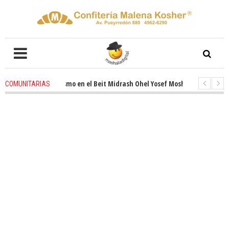
novado entusiasmo en el Beit Midrash Ohel Yosef Moshe
4 weeks ago
-
COMUNITARIAS
ara despues de Pesaj preparate para otro de semana inspirador en Panamá