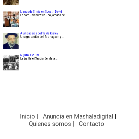
Llenos de Simjá en Sucath David
La comunidad vivió una jornada de …
Audio acerca del 19 de Kislev
Una grabación del Rab hagaon y …
Nijúm Avelim
La Sra Rajel Saadia De Meta …
Inicio
Anuncia en Mashaladigital
Quienes somos
Contacto