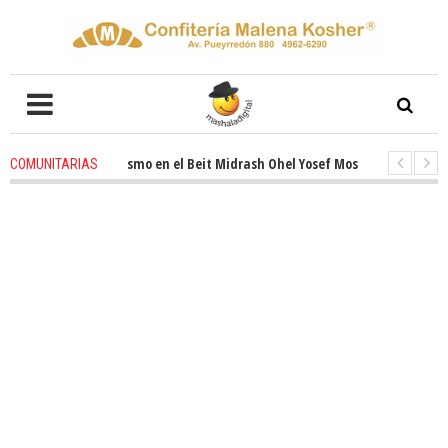
ovado entusiasmo en el Beit Midrash Ohel Yosef Moshe
1 months ago
-
COMUNITARIAS
ra despues de Pesaj preparate para otro de semana inspirador en Panamá.