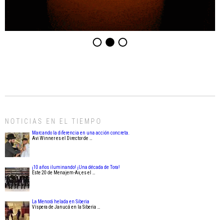
NOTICIAS EN EL TIEMPO
Marcando la diferencia en una acción concreta.
Avi Winner es el Director de …
¡10 años iluminando! ¡Una década de Tora!
Este 20 de Menajem-Av, es el …
La Menorá helada en Siberia
Víspera de Janucá en la Siberia …