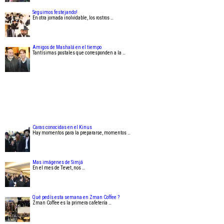
Seguimos festejando!
En otra jornada inolvidable, los rostros …
Amigos de Mashalá en el tiempo
Tantísimas postales que corresponden a la …
Caras conocidas en el Kinus
Hay momentos para la prepararse, momentos …
Mas imágenes de Simjá
En el mes de Tevet, nos …
Qué pedís esta semana en Zman Coffee ?
Zman Coffee es la primera cafetería …