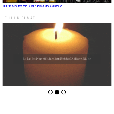
Bikurim tiene todo para Pesaj, nuevos números llama ya !
LEILUI NISHMAT
Leilui Nishmat Eliahu Jaim Jabbaz ZL ben Jacibe