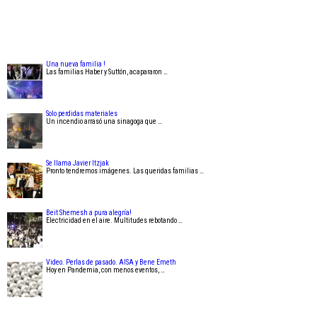
Una nueva familia !
Las familias Haber y Suttón, acapararon …
Solo perdidas materiales
Un incendio arrasó una sinagoga que …
Se llama Javier Itzjak
Pronto tendremos imágenes. Las queridas familias …
Beit Shemesh a pura alegría!
Electricidad en el aire. Multitudes rebotando …
Video. Perlas de pasado. AISA y Bene Emeth
Hoy en Pandemia, con menos eventos, …