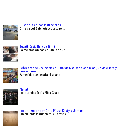
Jupá en Israel con restricciones
En Israel, el Gabinete ocupado por …
Sucath David lleno de Simjá
La mejor combinación. Simjá en un …
Reflexiones de una madre de EEUU: de Madison a Gan Israel, un viaje de fe y
descubrimiento
A medida que llegaba el verano …
Nena!
Los queridos Rubi y Mica Chaio …
Lo que tiene en común la Mitzvá Kalá y la Jamurá
Un brillante resumen de la Parashá …