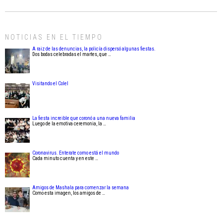
NOTICIAS EN EL TIEMPO
A raiz de las denuncias, la policía dispersó algunas fiestas.
Dos bodas celebradas el martes, que …
Visitando el Colel
La fiesta increible que coronó a una nueva familia
Luego de la emotiva ceremonia, la …
Coronavirus. Enterate como está el mundo
Cada minuto cuenta y en este …
Amigos de Mashala para comenzar la semana
Como esta imagen, los amigos de …