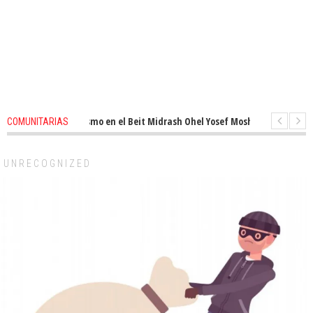
ovado entusiasmo en el Beit Midrash Ohel Yosef Moshe
1 months ago
-
COMUNITARIAS
ra despues de Pesaj preparate para otro de semana inspirador en Panamá.
UNRECOGNIZED