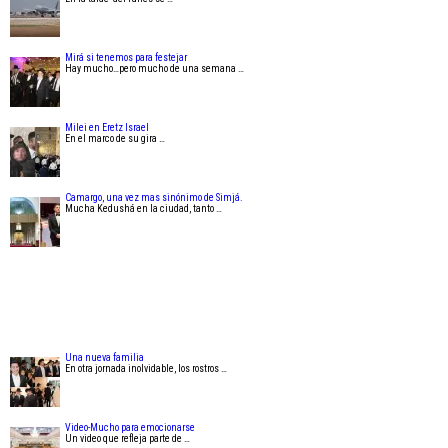
Mirá si tenemos para festejar
Hay mucho…pero mucho de una semana …
Milei en Eretz Israel
En el marco de su gira …
Camargo, una vez mas sinónimo de Simjá.
Mucha Kedushá en la ciudad, tanto …
Una nueva familia
En otra jornada inolvidable, los rostros …
Video-Mucho para emocionarse
Un video que refleja parte de …