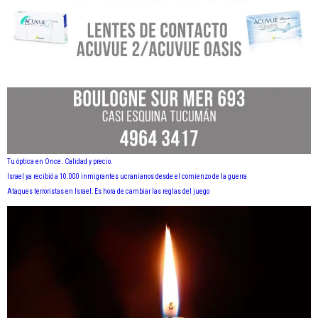
Tu óptica en Once. Calidad y precio.
Israel ya recibió a 10.000 inmigrantes ucranianos desde el comienzo de la guerra
Ataques terroristas en Israel: Es hora de cambiar las reglas del juego