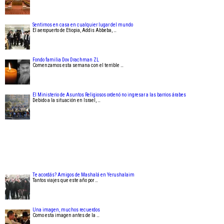
Sentirnos en casa en cualquier lugar del mundo
El aeropuerto de Etiopia, Addis Abbeba, …
Fondo familia Dov Drachman ZL
Comenzamos esta semana con el terrible …
El Ministerio de Asuntos Religiosos ordenó no ingresar a las barrios árabes
Debido a la situación en Israel, …
Te acordás? Amigos de Mashalá en Yerushalaim
Tantos viajes que este año por …
Una imagen, muchos recuerdos
Como esta imagen antes de la …