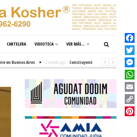
CARTELERA
VIDEOTECA
VER MÁS...
Facebook
Twitter
 Buenos Aires
2 months ago
-
Construyendo el futuro de la inclusión en n
Messenge
WhatsAp
Email
Copy
Link
Pinterest