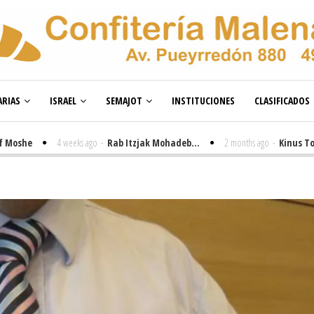
RIAS
ISRAEL
SEMAJOT
INSTITUCIONES
CLASIFICADOS
e
4 weeks ago
-
Rab Itzjak Mohadeb...
2 months ago
-
Kinus Toire en