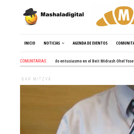
INICIO
NOTICIAS
AGENDA DE EVENTOS
COMUNITA
3 weeks ago
-
Renovado entusiasmo en el Beit Midrash Ohel Yosef Mosh
COMUNITARIAS
BAR MITZVÁ