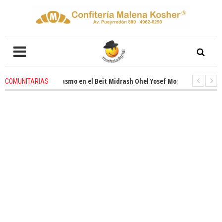
novado entusiasmo en el Beit Midrash Ohel Yosef Moshe
4 weeks ago
-
COMUNITARIAS
ara despues de Pesaj preparate para otro de semana inspirador en Panamá