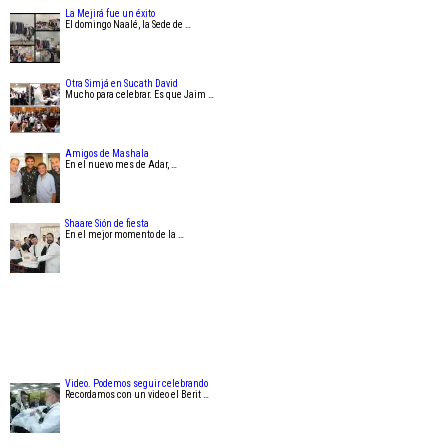
La Mejirá fue un éxito
El domingo Naalé, la Sede de …
Otra Simjá en Sucath David
Mucho para celebrar. Es que Jaim …
Amigos de Mashala
En el nuevo mes de Adar, …
Shaare Sión de fiesta
En el mejor momento de la …
Video. Podemos seguir celebrando
Recordamos con un video el Berit …