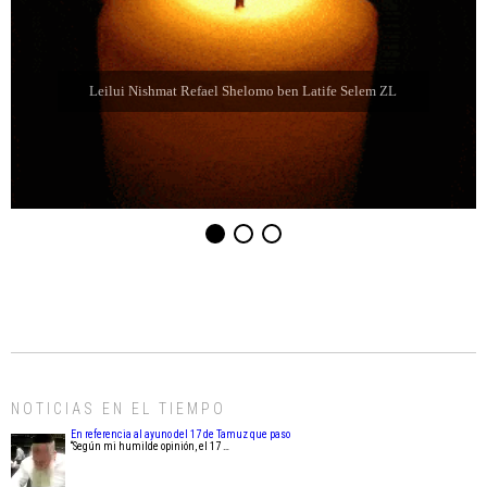
Leilui Nishmat Eliahu Jaim Jabbaz ZL ben Jacibe
NOTICIAS EN EL TIEMPO
En referencia al ayuno del 17 de Tamuz que paso
“Según mi humilde opinión, el 17 …