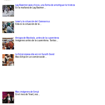
Lag Baoemer para chicos, una forma de amortiguar la tristeza
En la mañana de Lag Baomer …
Israel y la situación del Coronavirus
Esta es la situación de la …
Amigos de Mashala…antes de la cuarentena
Imágenes antes de la cuarentena. Tantas …
La Simjá reposa otra vez en Sucath David
Mas Simjá en un comienzo de …
Mas imágenes de Simjá
En el mes de Tevet, nos …