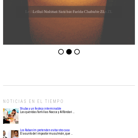
Leilui Nishmat Sara bat Farida Chabube ZL
NOTICIAS EN EL TIEMPO
Shuba y un festejo interminable
Las queridas familias Nacca y Alfándari …
Los Rabaním pretenden evitar otro caso
El asunto del impostor musulmán, que …