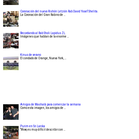
Coronación del nuevo Rishón Letzión Rab David Yosef Shelita.
La Coronación del Gran Rabino de …
Recordando al Rab Sholi Lapidus ZL.
Imágenes que hablan de la enorme …
Kinus de verano
El condado de Orange, Nueva York, …
Amigos de Mashalá para comenzar la semana
Como esta imagen, los amigos de …
Purim en Sri Lanka
“Wow, es muy difícil describir con …