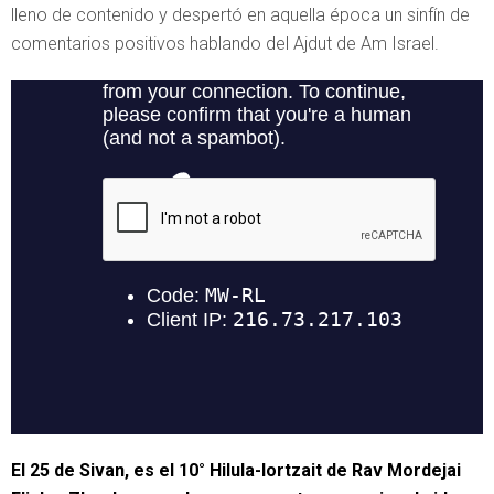
lleno de contenido y despertó en aquella época un sinfín de
comentarios positivos hablando del Ajdut de Am Israel.
El 25 de Sivan, es el 10° Hilula-Iortzait de Rav Mordejai