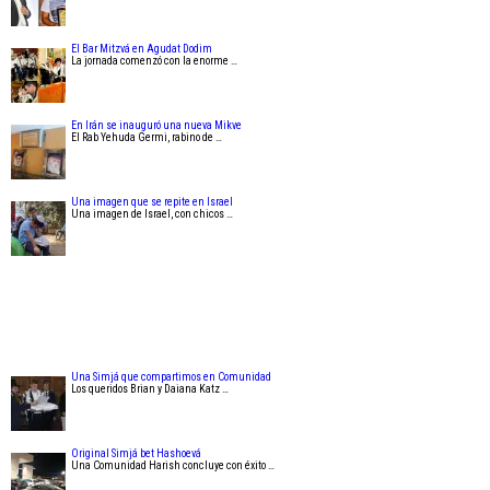
El Bar Mitzvá en Agudat Dodim
La jornada comenzó con la enorme …
En Irán se inauguró una nueva Mikve
El Rab Yehuda Germi, rabino de …
Una imagen que se repite en Israel
Una imagen de Israel, con chicos …
Una Simjá que compartimos en Comunidad
Los queridos Brian y Daiana Katz …
Original Simjá bet Hashoevá
Una Comunidad Harish concluye con éxito …