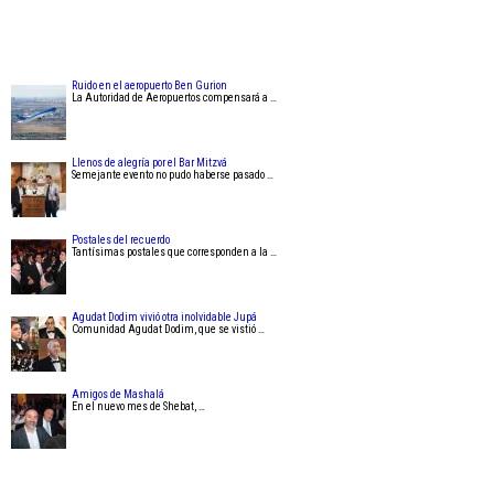
Ruido en el aeropuerto Ben Gurion
La Autoridad de Aeropuertos compensará a …
Llenos de alegría por el Bar Mitzvá
Semejante evento no pudo haberse pasado …
Postales del recuerdo
Tantísimas postales que corresponden a la …
Agudat Dodim vivió otra inolvidable Jupá
Comunidad Agudat Dodim, que se vistió …
Amigos de Mashalá
En el nuevo mes de Shebat, …