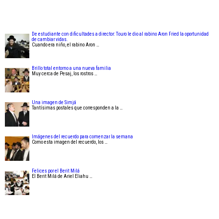
De estudiante con dificultades a director: Touro le dio al rabino Aron Fried la oportunidad
de cambiar vidas.
Cuando era niño, el rabino Aron …
Brillo total entorno a una nueva familia
Muy cerca de Pesaj, los rostros …
Una imagen de Simjá
Tantísimas postales que corresponden a la …
Imágenes del recuerdo para comenzar la semana
Como esta imagen del recuerdo, los …
Felices por el Berit Milá
El Berit Milá de Ariel Eliahu …