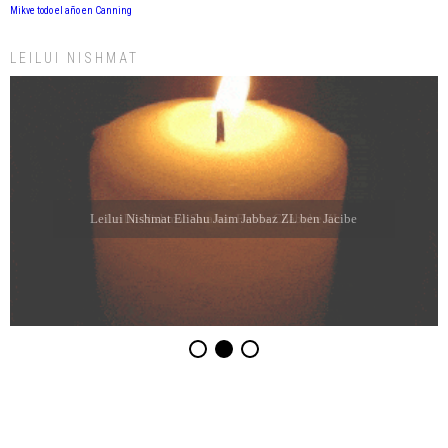
Mikve todo el año en Canning
LEILUI NISHMAT
Leilui Nishmat Eliahu Jaim Jabbaz ZL ben Jacibe