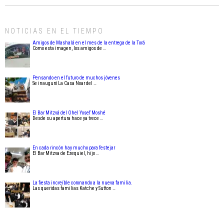
NOTICIAS EN EL TIEMPO
Amigos de Mashalá en el mes de la entrega de la Torá
Como esta imagen, los amigos de …
Pensando en el futuro de muchos jóvenes
Se inauguró La Casa Noar del …
El Bar Mitzvá del Ohel Yosef Moshé
Desde su apertura hace ya trece …
En cada rincón hay mucho para festejar
El Bar Mitzva de Ezequiel, hijo …
La fiesta increíble coronando a la nueva familia.
Las queridas familias Katche y Sutton …