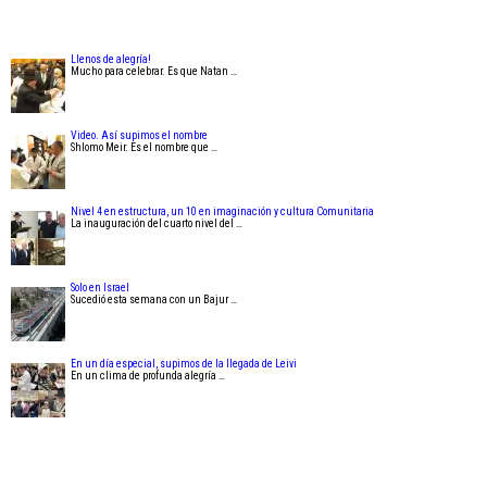
Llenos de alegría!
Mucho para celebrar. Es que Natan …
Video. Así supimos el nombre
Shlomo Meir. Es el nombre que …
Nivel 4 en estructura, un 10 en imaginación y cultura Comunitaria
La inauguración del cuarto nivel del …
Solo en Israel
Sucedió esta semana con un Bajur …
En un día especial, supimos de la llegada de Leivi
En un clima de profunda alegría …