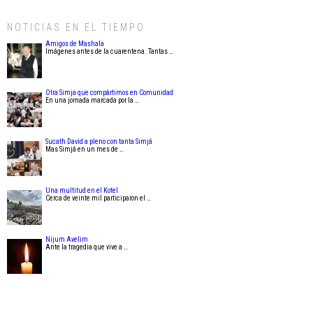
NOTICIAS EN EL TIEMPO
Amigos de Mashala
Imágenes antes de la cuarentena. Tantas …
Otra Simja que compàrtimos en Comunidad
En una jornada marcada por la …
Sucath David a pleno con tanta Simjá
Mas Simjá en un mes de …
Una multitud en el Kotel
Cerca de veinte mil participaron el …
Nijum Avelim
Ante la tragedia que vive a …