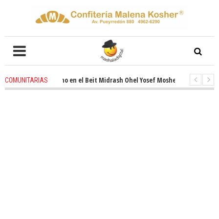
ado entusiasmo en el Beit Midrash Ohel Yosef Moshe
4 weeks ago
-
Rab
COMUNITARIAS
 despues de Pesaj preparate para otro de semana inspirador en Panamá. S