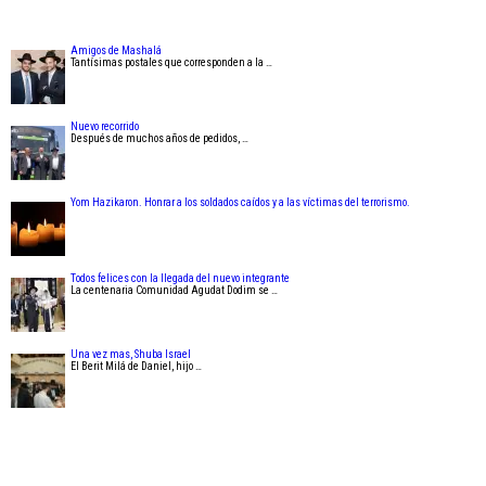
Amigos de Mashalá
Tantísimas postales que corresponden a la …
Nuevo recorrido
Después de muchos años de pedidos, …
Yom Hazikaron. Honrar a los soldados caídos y a las víctimas del terrorismo.
Todos felices con la llegada del nuevo integrante
La centenaria Comunidad Agudat Dodim se …
Una vez mas, Shuba Israel
El Berit Milá de Daniel, hijo …