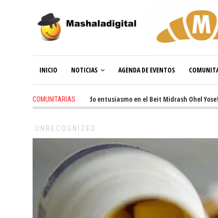
INICIO
NOTICIAS
AGENDA DE EVENTOS
COMUNITA
3 weeks ago
-
Renovado entusiasmo en el Beit Midrash Ohel Yosef Mosh
COMUNITARIAS
UNRECOGNIZED