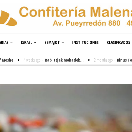
RIAS
ISRAEL
SEMAJOT
INSTITUCIONES
CLASIFICADOS
e
4 weeks ago
-
Rab Itzjak Mohadeb...
2 months ago
-
Kinus Toire en