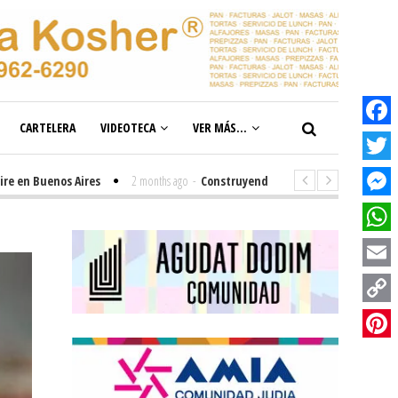
CARTELERA
VIDEOTECA
VER MÁS...
Facebook
Twitter
 Buenos Aires
2 months ago
-
Construyendo el futuro de la inclusión en n
Messenge
WhatsAp
Email
Copy
Link
Pinterest