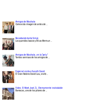
Amigos de Mashala
Como esta imagen de antes de …
Recordando tanta Simjá
Los queridos Iaacov y Aliza Memun …
Amigos de Mashala…en la “pelu”
Tantas sonrisas de los amigos de …
Especial visita a Sucath David
El Gran Rabino David Lau, visitó …
Video. El Moré José ZL. Eternamente inolvidable
Barracas, uno de los pilares de …