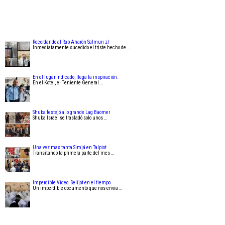
Recordando al Rab Aharón Salmun zl
Inmediatamente sucedido el triste hecho de …
En el lugar indicado, llega la inspiración.
En el Kotel, el Teniente General …
Shuba festejó a lo grande Lag Baomer
Shuba Israel se trasladó solo unos …
Una vez mas tanta Simjá en Talpiot
Transitando la primera parte del mes …
Imperdible Video. Selijot en el tiempo.
Un imperdible documento que nos envia …