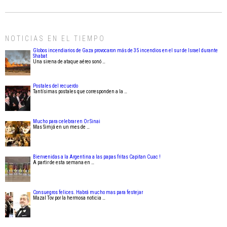
NOTICIAS EN EL TIEMPO
Globos incendiarios de Gaza provocaron más de 35 incendios en el sur de Israel durante
Shabat
Una sirena de ataque aéreo sonó …
Postales del recuerdo
Tantísimas postales que corresponden a la …
Mucho para celebrar en Or Sinai
Mas Simjá en un mes de …
Bienvenidas a la Argentina a las papas fritas Capitan Cuac !
A partir de esta semana en …
Consuegros felices. Habrá mucho mas para festejar
Mazal Tov por la hermosa noticia …