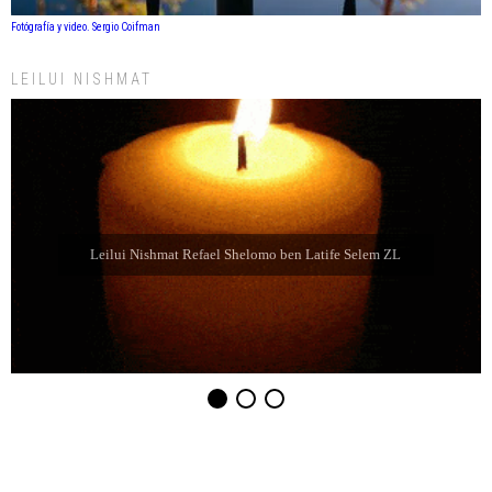
Fotógrafía y video. Sergio Coifman
LEILUI NISHMAT
Leilui Nishmat Refael Shelomo ben Latife Selem ZL