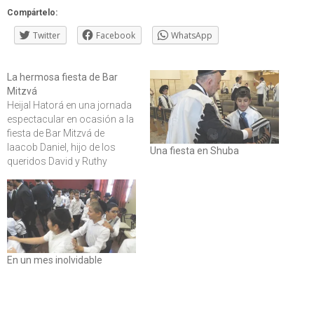
Compártelo:
Twitter
Facebook
WhatsApp
La hermosa fiesta de Bar
Mitzvá
Heijal Hatorá en una jornada
espectacular en ocasión a la
fiesta de Bar Mitzvá de
Iaacob Daniel, hijo de los
Una fiesta en Shuba
queridos David y Ruthy
Cohen. Una!!more!! vez mas
la institución de la calle
Ecuador fue escenario de
tanta Simjá entre las tantas
que Baruj Hashem vivimos
en este mes de…
En un mes inolvidable