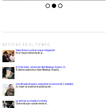
NOTICIAS EN EL TIEMPO
Todos felices junto al nuevo integrante!
En el mejor momento de la …
El 25 de Siván. Iortzait del Rab Mordejai Eliyahu ZL
El rabino cabalístico Gaón Mordejai Eliyahu …
Una década después, capturaron al asesino de 2 soldados
En Israel se autorizó la publicación …
La sonrisa no impide el estudio
Claro está que cuando vieron al …