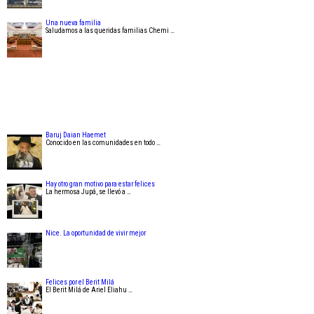
Una nueva familia
Saludamos a las queridas familias Chemi …
Baruj Daian Haemet
Conocido en las comunidades en todo …
Hay otro gran motivo para estar felices
La hermosa Jupá, se llevó a …
Nice. La oportunidad de vivir mejor
Felices por el Berit Milá
El Berit Milá de Ariel Eliahu …