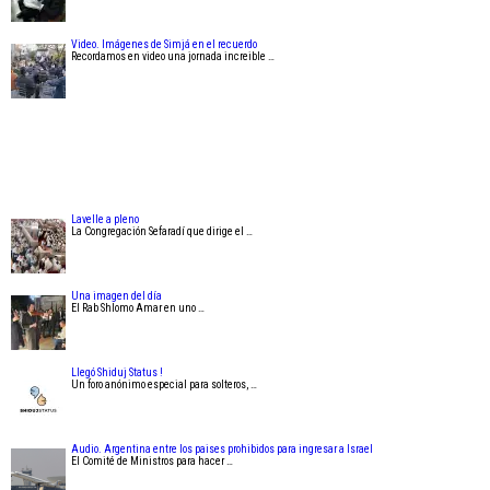
Video. Imágenes de Simjá en el recuerdo
Recordamos en video una jornada increible …
Lavelle a pleno
La Congregación Sefaradí que dirige el …
Una imagen del día
El Rab Shlomo Amar en uno …
Llegó Shiduj Status !
Un foro anónimo especial para solteros, …
Audio. Argentina entre los paises prohibidos para ingresar a Israel
El Comité de Ministros para hacer …