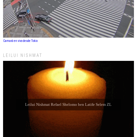
Camará en vivo desde Tokio
LEILUI NISHMAT
Leilui Nishmat Refael Shelomo ben Latife Selem ZL