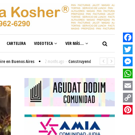
CARTELERA
VIDEOTECA
VER MÁS...
Facebook
Twitter
Buenos Aires
2 months ago
-
Construyendo el futuro de la inclusión en n
Messenge
WhatsAp
Email
Copy
Link
Pinterest