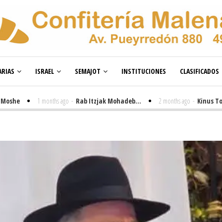
RIAS
ISRAEL
SEMAJOT
INSTITUCIONES
CLASIFICADOS
1 months ago
-
Rab Itzjak Mohadeb...
2 months ago
-
Kinus Toire en 