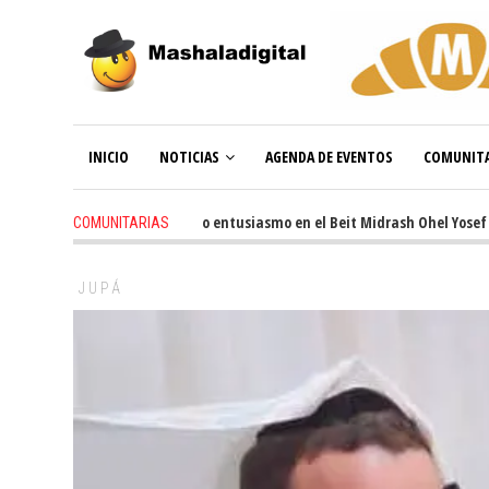
INICIO
NOTICIAS
AGENDA DE EVENTOS
COMUNITA
3 weeks ago
-
Renovado entusiasmo en el Beit Midrash Ohel Yosef Moshe
COMUNITARIAS
JUPÁ