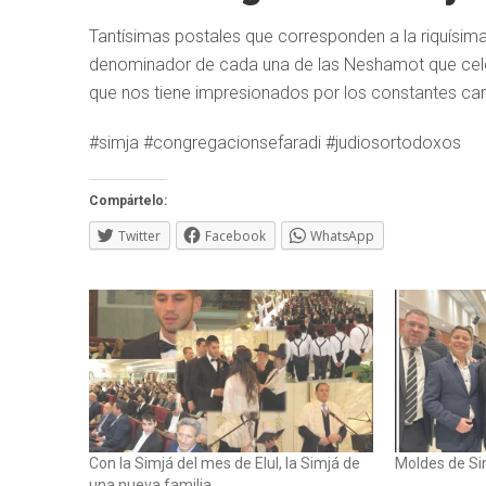
Tantísimas postales que corresponden a la riquísima
denominador de cada una de las Neshamot que celeb
que nos tiene impresionados por los constantes ca
#simja #congregacionsefaradi #judiosortodoxos
Compártelo:
Twitter
Facebook
WhatsApp
Con la Simjá del mes de Elul, la Simjá de
Moldes de Si
una nueva familia