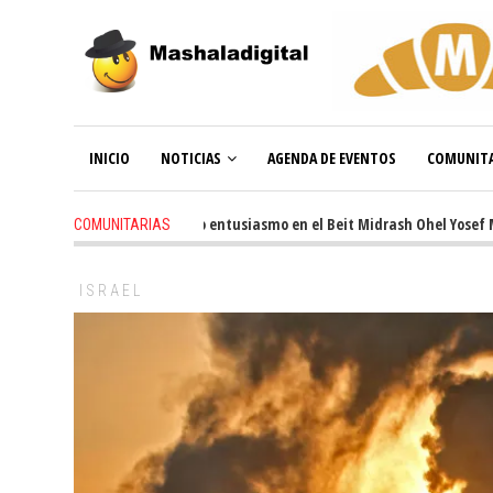
INICIO
NOTICIAS
AGENDA DE EVENTOS
COMUNITA
3 weeks ago
-
Renovado entusiasmo en el Beit Midrash Ohel Yosef Moshe
COMUNITARIAS
ISRAEL