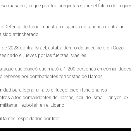
esa masacre, lo que plantea preguntas sobre el futuro de la gue
de Defensa de Israel muestran disparos de tanques contra un
a sido atrincherado.
e de 2023 contra Israel, estaba dentro de un edificio en Gaza
esinado el jueves por las fuerzas israelíes.
del ataque que planeó que mató a 1.200 personas en comunidade
mo rehenes por combatientes terroristas de Hamas.
idad para lograr un alto el fuego, dicen funcionarios
otros altos comandantes de Hamas, incluido Ismail Haniyeh, ex
 militante Hezbollah en el Líbano.
itantes respaldados por Irán.