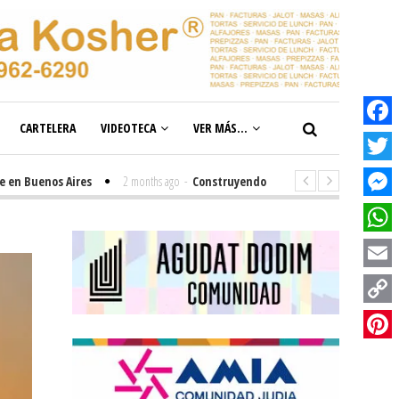
CARTELERA
VIDEOTECA
VER MÁS...
Facebook
Twitter
enos Aires
2 months ago
-
Construyendo el futuro de la inclusión en nue
Messenge
WhatsAp
Email
Copy
Link
Pinterest