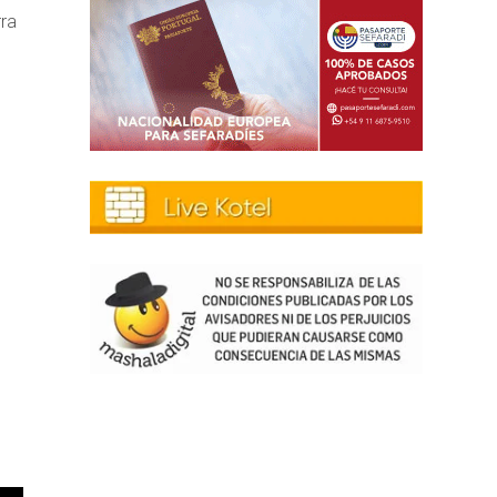
rra
s