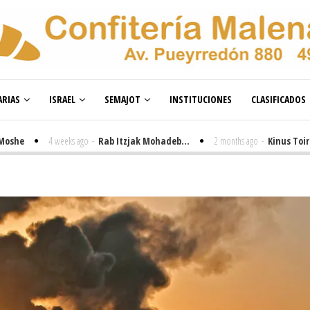
RIAS
ISRAEL
SEMAJOT
INSTITUCIONES
CLASIFICADOS
4 weeks ago
-
Rab Itzjak Mohadeb...
2 months ago
-
Kinus Toire en Bu