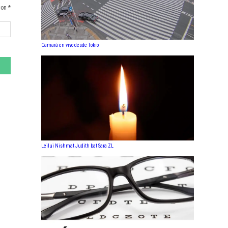
con *
Camará en vivo desde Tokio
Leilui Nishmat Judith bat Sara ZL