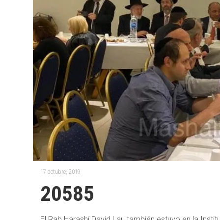
17 octubre, 2019
20585
El Rab Harashí David Lau también estuvo en la Institu