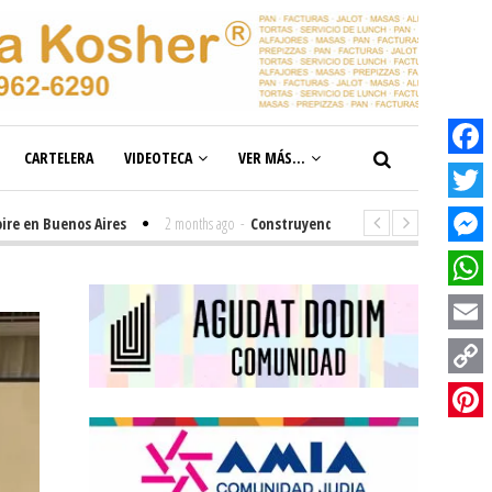
CARTELERA
VIDEOTECA
VER MÁS...
Facebook
Twitter
 Buenos Aires
2 months ago
-
Construyendo el futuro de la inclusión en 
Messenge
WhatsAp
Email
Copy
Link
Pinterest