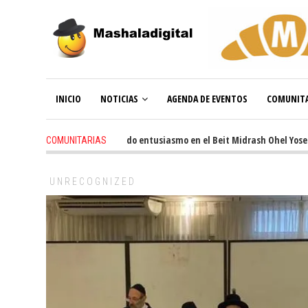
INICIO
NOTICIAS
AGENDA DE EVENTOS
COMUNITA
3 weeks ago
-
Renovado entusiasmo en el Beit Midrash Ohel Yosef Mos
COMUNITARIAS
UNRECOGNIZED