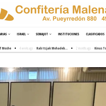
RIAS
ISRAEL
SEMAJOT
INSTITUCIONES
CLASIFICADOS
he
4 weeks ago
-
Rab Itzjak Mohadeb...
2 months ago
-
Kinus Toire en