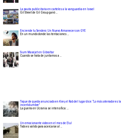
La pauta publicitaria en carteles a la vanguardia en Israel
Gil Street de Gil Group ganó …
Enciende tu Sendero: Un Nuevo Amanecer con GYE
En un mundo donde las tentaciones …
Sium Masejet en Gibraltar
Cuando se trata de juntarnos a …
Toque de queda anunciado en Kiev, el Rab del lugar dice: “Lo más aterrador es la
incertidumbre”
La guerra en Ucrania se intensifica: …
Un emocionante video en el mes de Elul
Todo es valido para acercarse al …