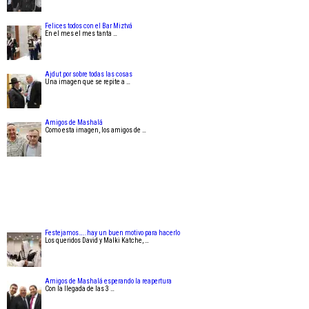
Felices todos con el Bar Miztvá
En el mes el mes tanta …
Ajdut por sobre todas las cosas
Una imagen que se repite a …
Amigos de Mashalá
Como esta imagen, los amigos de …
Festejamos…..hay un buen motivo para hacerlo
Los queridos David y Malki Katche, …
Amigos de Mashalá esperando la reapertura
Con la llegada de las 3 …