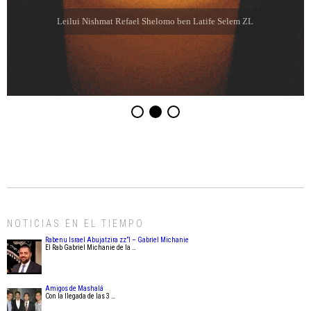
Leilui Nishmat Refael Shelomo ben Latife Selem ZL
NOTICIAS EN EL TIEMPO
Rabenu Israel Abujatzira zz”l – Gabriel Michanie
El Rab Gabriel Michanie de la …
Amigos de Mashalá
Con la llegada de las 3 …