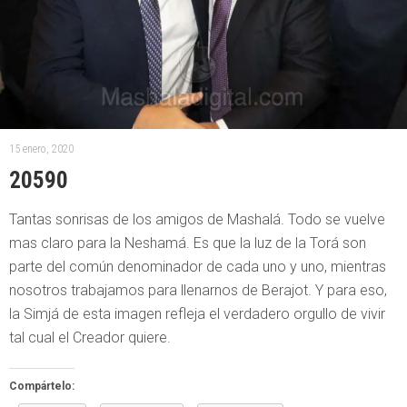
15 enero, 2020
20590
Tantas sonrisas de los amigos de Mashalá. Todo se vuelve
mas claro para la Neshamá. Es que la luz de la Torá son
parte del común denominador de cada uno y uno, mientras
nosotros trabajamos para llenarnos de Berajot. Y para eso,
la Simjá de esta imagen refleja el verdadero orgullo de vivir
tal cual el Creador quiere.
Compártelo: