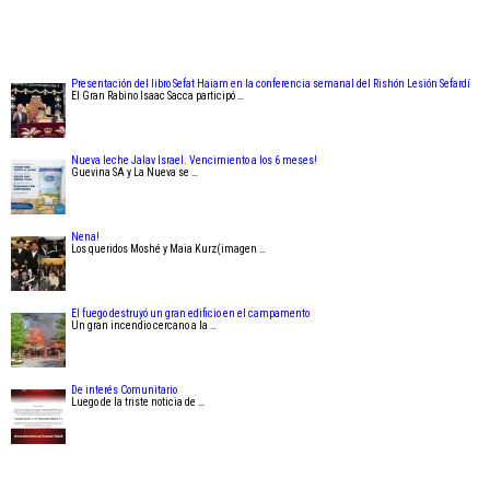
Presentación del libro Sefat Haiam en la conferencia semanal del Rishón Lesión Sefardí
El Gran Rabino Isaac Sacca participó …
Nueva leche Jalav Israel. Vencimiento a los 6 meses!
Guevina SA y La Nueva se …
Nena!
Los queridos Moshé y Maia Kurz(imagen …
El fuego destruyó un gran edificio en el campamento
Un gran incendio cercano a la …
De interés Comunitario
Luego de la triste noticia de …