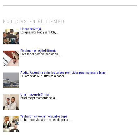
NOTICIAS EN EL TIEMPO
Llenos de Simjá
Los queridos Nao y Saly Joli, …
Finalmente llegó el divorcio
El caso del hombre nacido en …
Audio. Argentina entre los paises prohibidos para ingresar a Israel
El Comité de Ministros para hacer …
Una imagen de Simjá
En el mejor momento de la …
Yeshurún vivió otra inolvidable Jupá
La hermosa Jupá, embellecida por la …