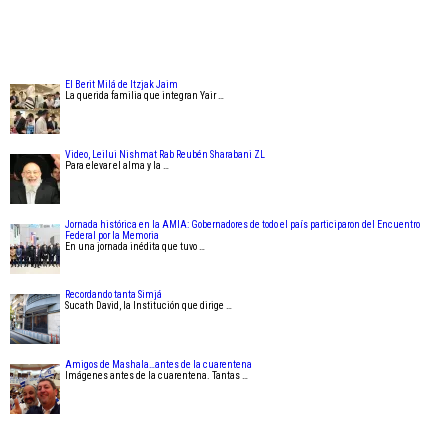
El Berit Milá de Itzjak Jaim
La querida familia que integran Yair …
Video, Leilui Nishmat Rab Reubén Sharabani ZL
Para elevar el alma y la …
Jornada histórica en la AMIA: Gobernadores de todo el país participaron del Encuentro
Federal por la Memoria
En una jornada inédita que tuvo …
Recordando tanta Simjá
Sucath David, la Institución que dirige …
Amigos de Mashala…antes de la cuarentena
Imágenes antes de la cuarentena. Tantas …