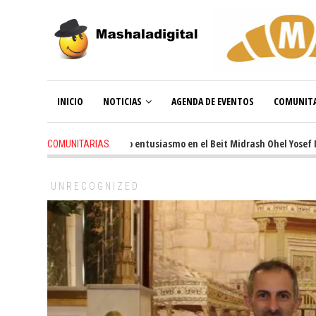
INICIO
NOTICIAS
AGENDA DE EVENTOS
COMUNITA
3 weeks ago
-
Renovado entusiasmo en el Beit Midrash Ohel Yosef Moshe
COMUNITARIAS
UNRECOGNIZED