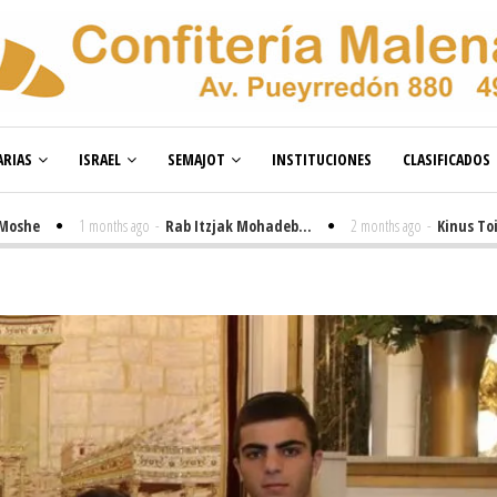
RIAS
ISRAEL
SEMAJOT
INSTITUCIONES
CLASIFICADOS
1 months ago
-
Rab Itzjak Mohadeb...
2 months ago
-
Kinus Toire en B