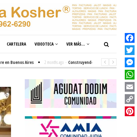
CARTELERA
VIDEOTECA
VER MÁS...
Facebook
Twitter
uenos Aires
2 months ago
-
Construyendo el futuro de la inclusión en nu
Messenge
WhatsAp
Email
Copy
Link
Pinterest