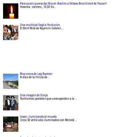
Para quien quiera dar Nijum Avelim a Débora Benchimol de Hazan!
Horarios : viernes , 10;30 hs …
Una multitud llegó a Yeshurún
El Berit Milá de Rajamín Gabriel, …
Muy cerca de Lag Baomer
A días de la Hilula de …
Una imagen de Simjá
Tantísimas postales que corresponden a la …
Israel, iluminando al mundo
Unos 50 vehículos iluminados con Menorá …