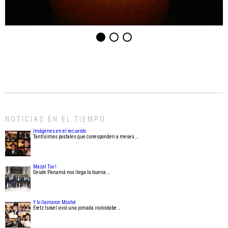
NOTICIAS EN EL TIEMPO
Imágenes en el recuerdo
Tantísimas postales que corresponden a meses …
Mazal Tov !
Desde Panamá nos llega la buena …
Y lo llamaron Moshé
Eretz Israel vivió una jornada inolvidabe …