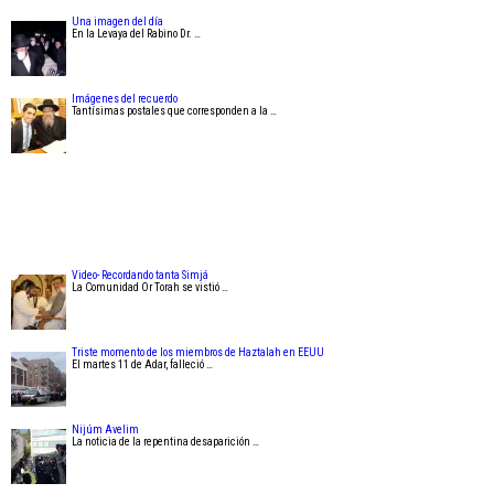
Una imagen del día
En la Levaya del Rabino Dr. …
Imágenes del recuerdo
Tantísimas postales que corresponden a la …
Video- Recordando tanta Simjá
La Comunidad Or Torah se vistió …
Triste momento de los miembros de Haztalah en EEUU
El martes 11 de Adar, falleció …
Nijúm Avelim
La noticia de la repentina desaparición …