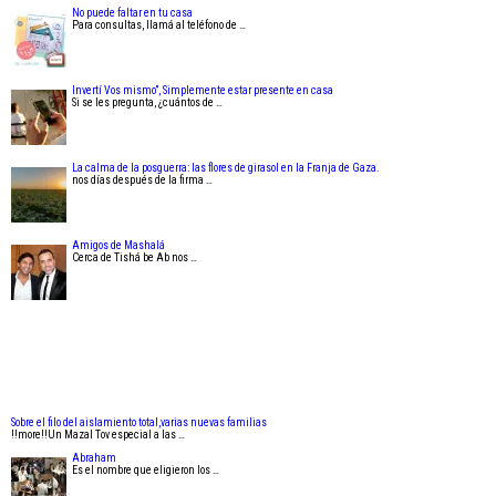
No puede faltar en tu casa
Para consultas, llamá al teléfono de …
Invertí Vos mismo”, Simplemente estar presente en casa
Si se les pregunta, ¿cuántos de …
La calma de la posguerra: las flores de girasol en la Franja de Gaza.
nos días después de la firma …
Amigos de Mashalá
Cerca de Tishá be Ab nos …
Sobre el filo del aislamiento total,varias nuevas familias
!!more!!Un Mazal Tov especial a las …
Abraham
Es el nombre que eligieron los …