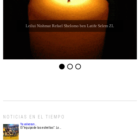
Leilui Nishmat Eliahu Jaim Jabbaz ZL ben Jacibe
NOTICIAS EN EL TIEMPO
Ya volveran…
El “equipo de las estrellas”. Lo …