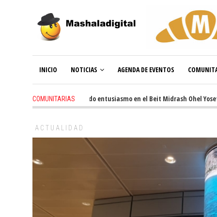
INICIO
NOTICIAS
AGENDA DE EVENTOS
COMUNITA
3 weeks ago
-
Renovado entusiasmo en el Beit Midrash Ohel Yosef Mosh
COMUNITARIAS
ACTUALIDAD