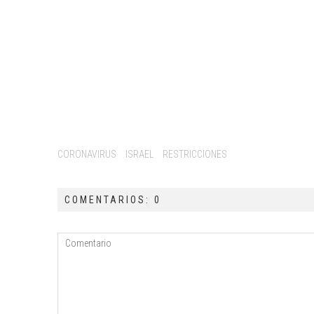
Tags:
CORONAVIRUS
ISRAEL
RESTRICCIONES
COMENTARIOS: 0