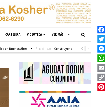
CARTELERA
VIDEOTECA
VER MÁS...
Facebook
Twitter
 Buenos Aires
2 months ago
-
Construyendo el futuro de la inclusión en n
Messenge
WhatsAp
Email
Copy
Link
Pinterest