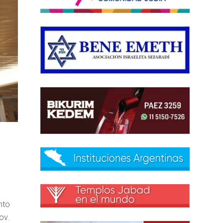
nto
ov.