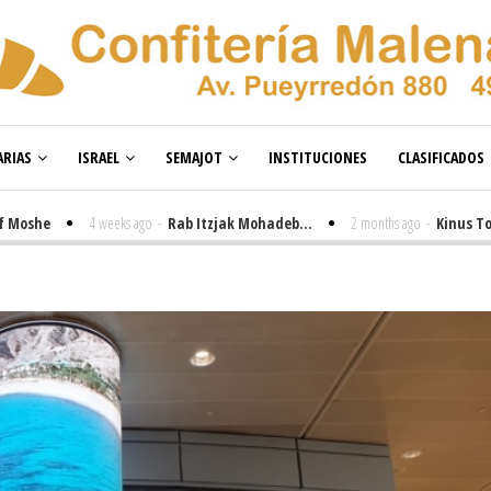
RIAS
ISRAEL
SEMAJOT
INSTITUCIONES
CLASIFICADOS
e
4 weeks ago
-
Rab Itzjak Mohadeb...
2 months ago
-
Kinus Toire en