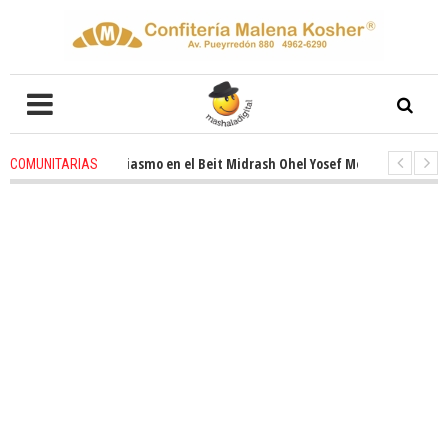
novado entusiasmo en el Beit Midrash Ohel Yosef Moshe
1 months ago
COMUNITARIAS
ara despues de Pesaj preparate para otro de semana inspirador en Panamá