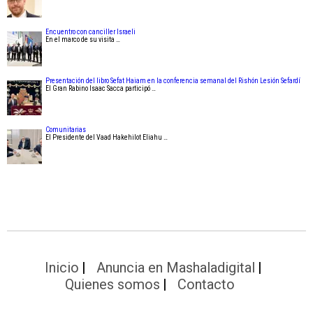
Encuentro con canciller Israeli
En el marco de su visita …
Presentación del libro Sefat Haiam en la conferencia semanal del Rishón Lesión Sefardí
El Gran Rabino Isaac Sacca participó …
Comunitarias
El Presidente del Vaad Hakehilot Eliahu …
Inicio
Anuncia en Mashaladigital
Quienes somos
Contacto