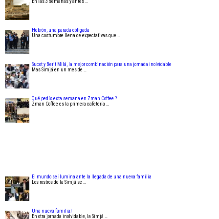
En las 3 semanas y antes …
Hebrón, una parada obligada
Una costumbre llena de expectativas que …
Sucot y Berit Milá, la mejor combinación para una jornada inolvidable
Mas Simjá en un mes de …
Qué pedís esta semana en Zman Coffee ?
Zman Coffee es la primera cafetería …
El mundo se ilumina ante la llegada de una nueva familia
Los rostros de la Simjá se …
Una nueva familia!
En otra jornada inolvidable, la Simjá …