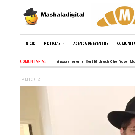
INICIO
NOTICIAS
AGENDA DE EVENTOS
COMUNITA
3 weeks ago
-
Renovado entusiasmo en el Beit Midrash Ohel Yosef Moshe
COMUNITARIAS
AMIGOS