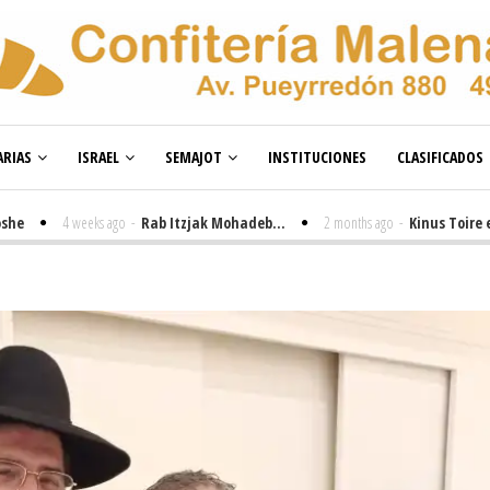
RIAS
ISRAEL
SEMAJOT
INSTITUCIONES
CLASIFICADOS
4 weeks ago
-
Rab Itzjak Mohadeb...
2 months ago
-
Kinus Toire en Buen