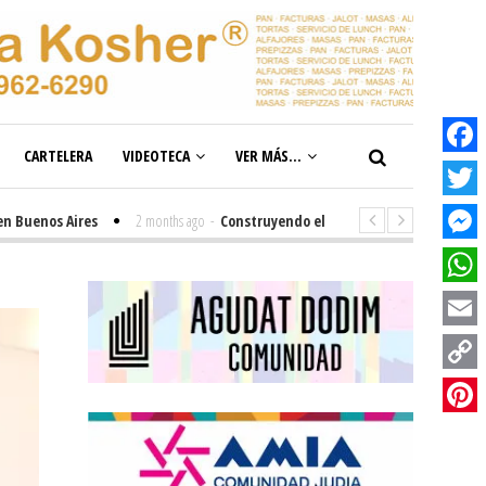
CARTELERA
VIDEOTECA
VER MÁS...
Facebook
Twitter
os Aires
2 months ago
-
Construyendo el futuro de la inclusión en nuest
Messenge
WhatsAp
Email
Copy
Link
Pinterest