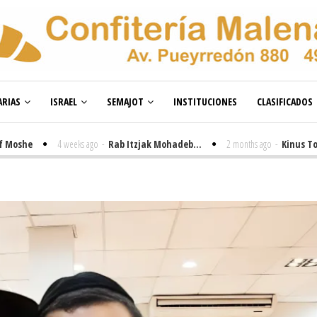
RIAS
ISRAEL
SEMAJOT
INSTITUCIONES
CLASIFICADOS
e
4 weeks ago
-
Rab Itzjak Mohadeb...
2 months ago
-
Kinus Toire en 