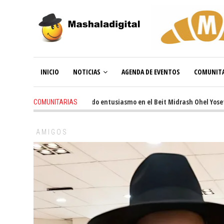
INICIO
NOTICIAS
AGENDA DE EVENTOS
COMUNITA
3 weeks ago
-
Renovado entusiasmo en el Beit Midrash Ohel Yosef Mosh
COMUNITARIAS
AMIGOS