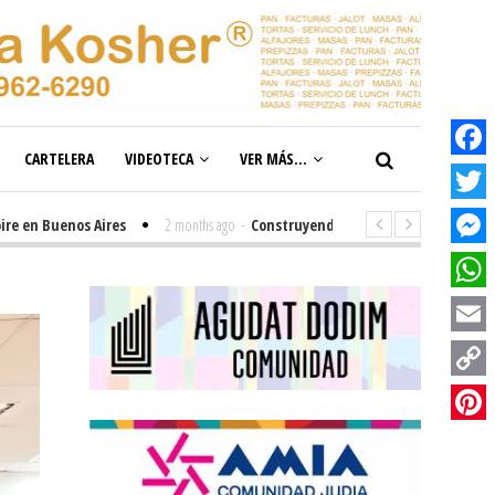
CARTELERA
VIDEOTECA
VER MÁS...
Facebook
Twitter
Buenos Aires
2 months ago
-
Construyendo el futuro de la inclusión en n
Messenge
WhatsAp
Email
Copy
Link
Pinterest