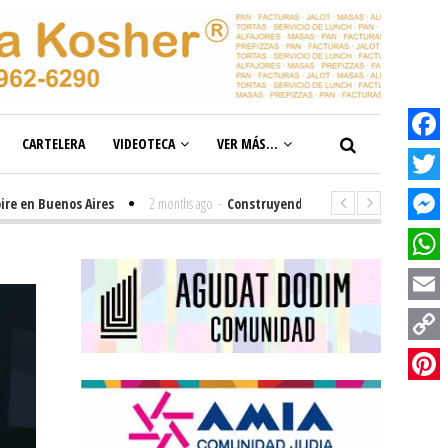
CARTELERA
VIDEOTECA
VER MÁS...
Facebook
Twitter
 Buenos Aires
2 months ago
-
Construyendo el futuro de la inclusión en 
Messenge
WhatsAp
Email
Copy
Link
Pinterest