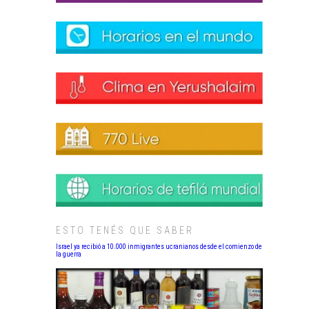
ESTO TENÉS QUE SABER
Israel ya recibió a 10.000 inmigrantes ucranianos desde el comienzo de
la guerra