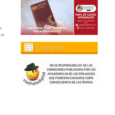
s
rar