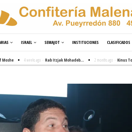
RIAS
ISRAEL
SEMAJOT
INSTITUCIONES
CLASIFICADOS
he
4 weeks ago
-
Rab Itzjak Mohadeb...
2 months ago
-
Kinus Toire en