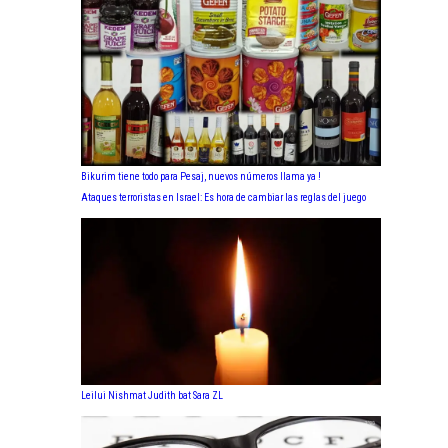
Bikurim tiene todo para Pesaj, nuevos números llama ya !
Ataques terroristas en Israel: Es hora de cambiar las reglas del juego
Leilui Nishmat Judith bat Sara ZL