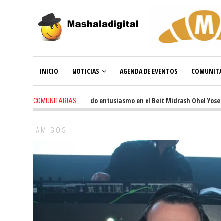
INICIO
NOTICIAS
AGENDA DE EVENTOS
COMUNITA
3 weeks ago
-
Renovado entusiasmo en el Beit Midrash Ohel Yosef Mos
COMUNITARIAS
AMIGOS