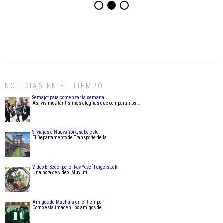
NOTICIAS EN EL TIEMPO
Semajot para comenzar la semana
Asi vivimos tantísimas alegrías que compartimos …
Si viajas a Nueva York, sabe esto
El Departamento de Transporte de la …
Video-El Seder por el Rav Yosef Feigelstock
Una hora de video. Muy útil …
Amigos de Mashala en el tiempo
Como esta imagen, los amigos de …