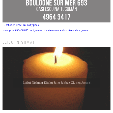
Tu óptica en Once. Calidad y precio.
Israel ya recibió a 10.000 inmigrantes ucranianos desde el comienzo de la guerra
LEILUI NISHMAT
Leilui Nishmat Eliahu Jaim Jabbaz ZL ben Jacibe