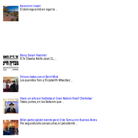
Kasrut en Israel
El domingo entró en vigor la …
Baruj Daian Haemet
El Sr Obadia Adifo Jaiat ZL, …
Felices todos con el Berit Milá
Los queridos Yoni y Elizabelth Mbazbaz …
Hace un año así hablaba el Gran Rabino Yosef Chehebar
Todos juntos, en los Sedarim que …
Milei participó del evento por el 3 de Tamuz en Buenos Aires
Por segundo año consecutivo, el presidente …