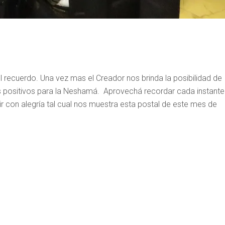
recuerdo. Una vez mas el Creador nos brinda la posibilidad de
 positivos para la Neshamá. Aprovechá recordar cada instante
ir con alegría tal cual nos muestra esta postal de este mes de