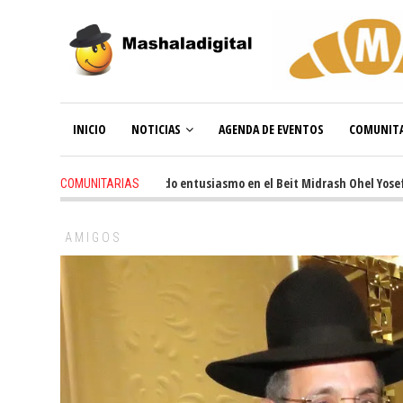
INICIO
NOTICIAS
AGENDA DE EVENTOS
COMUNITA
3 weeks ago
-
Renovado entusiasmo en el Beit Midrash Ohel Yosef Mosh
COMUNITARIAS
AMIGOS