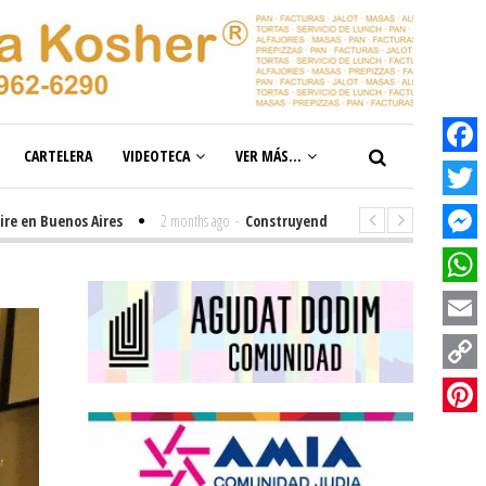
CARTELERA
VIDEOTECA
VER MÁS...
Facebook
Twitter
Buenos Aires
2 months ago
-
Construyendo el futuro de la inclusión en n
Messenge
WhatsAp
Email
Copy
Link
Pinterest