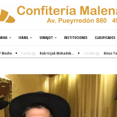
RIAS
ISRAEL
SEMAJOT
INSTITUCIONES
CLASIFICADOS
e
4 weeks ago
-
Rab Itzjak Mohadeb...
2 months ago
-
Kinus Toire en 