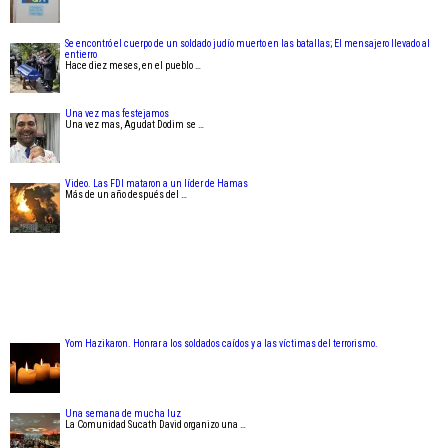
Se encontró el cuerpo de un soldado judío muerto en las batallas; El mensajero llevado al
entierro
Hace diez meses, en el pueblo …
Una vez mas festejamos
Una vez mas, Agudat Dodim se …
Video. Las FDI mataron a un líder de Hamas
Más de un año después del …
Yom Hazikaron. Honrar a los soldados caídos y a las víctimas del terrorismo.
Una semana de mucha luz
La Comunidad Sucath David organizo una …