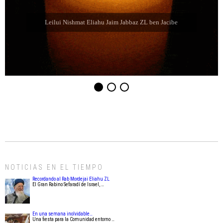
Leilui Nishmat Refael Shelomo ben Latife Selem ZL
NOTICIAS EN EL TIEMPO
Recordando al Rab Mordejai Eliahu ZL
El Gran Rabino Sefaradí de Israel, …
En una semana inolvidable…
Una fiesta para la Comunidad entorno …