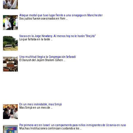
Ataque mortal que tuvo lugar frente a una sinagoga en Manchester
Dos judíos fueron asesinados en Yom …
Vacas en la Jorge Newbery. Al menos hoy no le harán “Shejitá”
Lo que faltaba en la tarde …
Una multitud llegó a la Congregación Sefaradí
El Darush del Jajám Shalom Cohen …
En un mes inolvidable, mas Simjá
Mas Simjá en un mes de …
Por primera vez en Israel: un campamento para niños inmigrantes de Ucrania en ruso
Muchas Instituciones continúan cuidando a los …