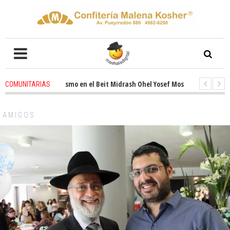
ovado entusiasmo en el Beit Midrash Ohel Yosef Moshe
4 weeks ago
-
COMUNITARIAS
ra despues de Pesaj preparate para otro de semana inspirador en Panamá
AMIGOS