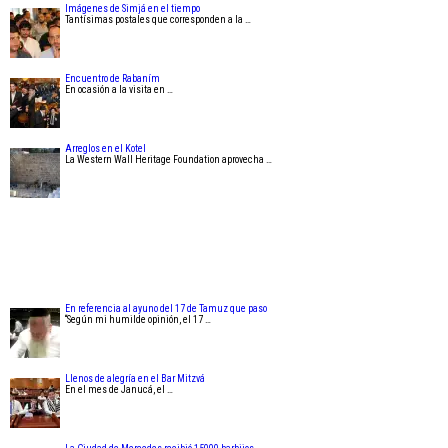
Imágenes de Simjá en el tiempo
Tantísimas postales que corresponden a la …
Encuentro de Rabaním
En ocasión a la visita en …
Arreglos en el Kotel
La Western Wall Heritage Foundation aprovecha …
En referencia al ayuno del 17 de Tamuz que paso
“Según mi humilde opinión, el 17 …
Llenos de alegría en el Bar Mitzvá
En el mes de Janucá, el …