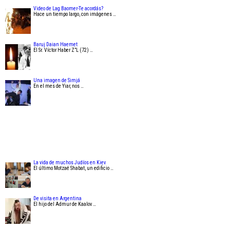
Video de Lag Baomer-Te acordás?
Hace un tiempo largo, con imágenes …
Baruj Daian Haemet
El Sr. Víctor Haber Z”L (72) …
Una imagen de Simjá
En el mes de Yiar, nos …
La vida de muchos Judíos en Kiev
El último Motzaé Shabat, un edificio …
De visita en Argentina
El hijo del Admur de Kaalov …