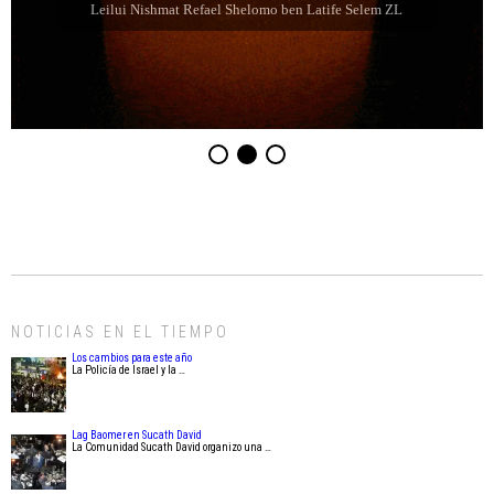
Leilui Nishmat Eliahu Jaim Jabbaz ZL ben Jacibe
NOTICIAS EN EL TIEMPO
Los cambios para este año
La Policía de Israel y la …
Lag Baomer en Sucath David
La Comunidad Sucath David organizo una …