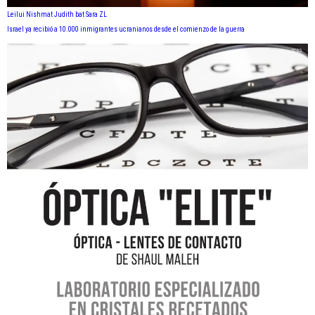
Leilui Nishmat Judith bat Sara ZL
Israel ya recibió a 10.000 inmigrantes ucranianos desde el comienzo de la guerra