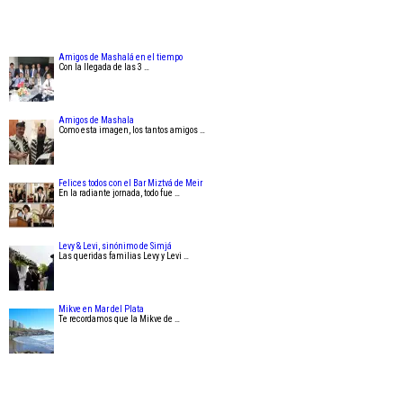
Amigos de Mashalá en el tiempo
Con la llegada de las 3 …
Amigos de Mashala
Como esta imagen, los tantos amigos …
Felices todos con el Bar Miztvá de Meir
En la radiante jornada, todo fue …
Levy & Levi, sinónimo de Simjá
Las queridas familias Levy y Levi …
Mikve en Mar del Plata
Te recordamos que la Mikve de …