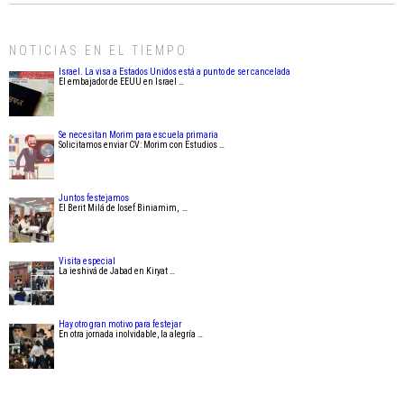
NOTICIAS EN EL TIEMPO
Israel. La visa a Estados Unidos está a punto de ser cancelada
El embajador de EEUU en Israel …
Se necesitan Morim para escuela primaria
Solicitamos enviar CV: Morim con Estudios …
Juntos festejamos
El Berit Milá de Iosef Biniamim, …
Visita especial
La ieshivá de Jabad en Kiryat …
Hay otro gran motivo para festejar
En otra jornada inolvidable, la alegría …