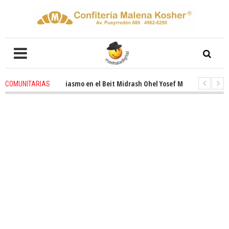
enovado entusiasmo en el Beit Midrash Ohel Yosef Moshe
4 weeks ago
-
COMUNITARIAS
Para despues de Pesaj preparate para otro de semana inspirador en Panam