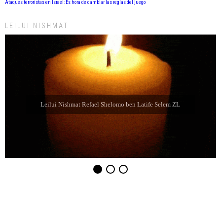
Ataques terroristas en Israel: Es hora de cambiar las reglas del juego
LEILUI NISHMAT
Leilui Nishmat Refael Shelomo ben Latife Selem ZL
Leilui Nishmat Sara bat Farida Chabube ZL