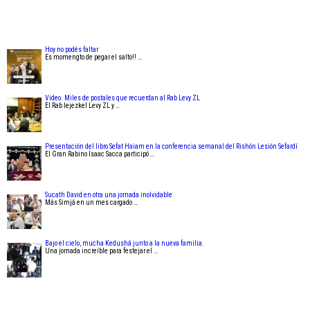
Hoy no podés faltar
Es momengto de pegar el salto!! …
Video. Miles de postales que recuerdan al Rab Levy ZL
El Rab Iejezkel Levy ZL y …
Presentación del libro Sefat Haiam en la conferencia semanal del Rishón Lesión Sefardí
El Gran Rabino Isaac Sacca participó …
Sucath David en otra una jornada inolvidable
Más Simjá en un mes cargado …
Bajo el cielo, mucha Kedushá junto a la nueva familia.
Una jornada increíble para festejar el …