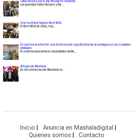
Todos felices con el Bar Mitzvá en Panamá
Los queridos Fabio Helueni y Sra …
Una multitud llegó al Berit Milá
El Berit Milá de Ishai, hijo …
En camino al amarillo: una disminución significativa de la contagios en las ciudades
ortodoxas
El sistema educativo en localidades verde, …
Amigos de Mashala.
En los comienzos de Mashalá no …
Inicio
Anuncia en Mashaladigital
Quienes somos
Contacto