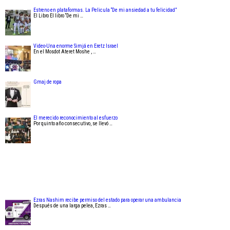
Estreno en plataformas. La Pelicula “De mi ansiedad a tu felicidad”
El Libro El libro “De mi …
Video-Una enorme Simjá en Eretz Israel
En el Mosdot Ateret Moshe , …
Gmaj de ropa
El merecido reconocimiento al esfuerzo
Por quinto año consecutivo, se llevó …
Ezras Nashim recibe permiso del estado para operar una ambulancia
Después de una larga pelea, Ezras …