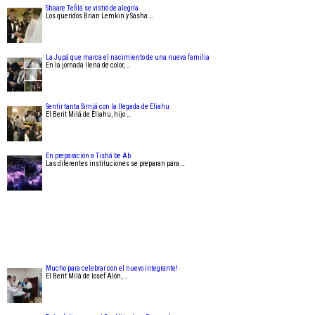
Shaare Tefilá se vistió de alegría
Los queridos Brian Lemkin y Sasha …
La Jupá que marca el nacimiento de una nueva familia
En la jornada llena de color, …
Sentir tanta Simjá con la llegada de Eliahu
El Berit Milá de Eliahu, hijo …
En preparación a Tishá be Ab
Las diferentes instituciones se preparan para …
Mucho para celebrar con el nuevo integrante!
El Berit Milá de Iosef Alon, …