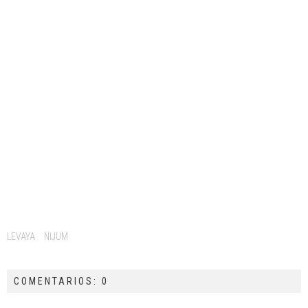
Tags:
LEVAYA
NIJUM
COMENTARIOS: 0