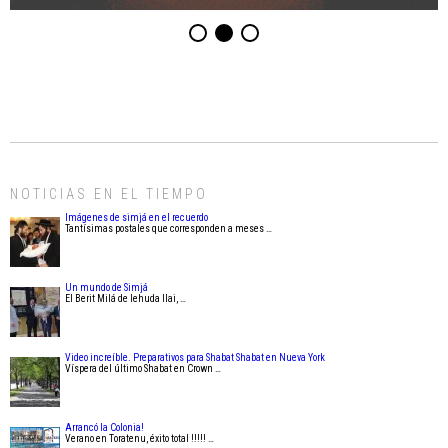
NOTICIAS EN EL TIEMPO
Imágenes de simjá en el recuerdo
Tantísimas postales que corresponden a meses …
Un mundo de Simjá
El Berit Milá de Iehuda Ilai, …
Video increíble. Preparativos para Shabat Shabat en Nueva York
Víspera del último Shabat en Crown …
Arrancó la Colonia!
Verano en Toratenu, éxito total !!!!! …