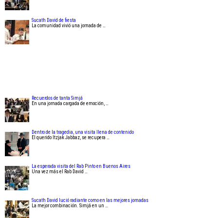
Sucath David de fiesta
La comunidad vivió una jornada de …
Recuerdos de tanta Simjá
En una jornada cargada de emoción, …
Dentro de la tragedia, una visita llena de contenido
El querido Itzjak Jabbaz, se recupera …
La esperada visita del Rab Pinto en Buenos Aires
Una vez más el Rab David …
Sucath David lució radiante como en las mejores jornadas
La mejor combinación. Simjá en un …