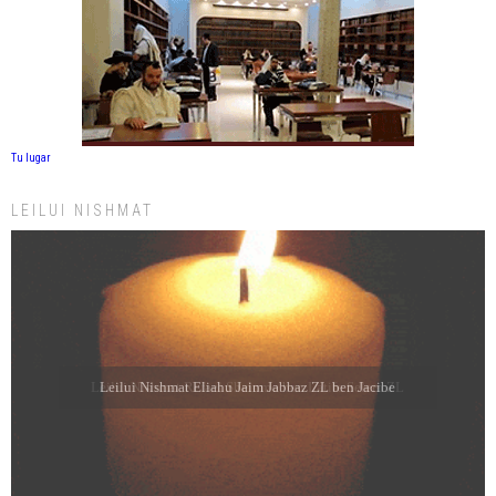
Tu lugar
LEILUI NISHMAT
Leilui Nishmat Eliahu Jaim Jabbaz ZL ben Jacibe