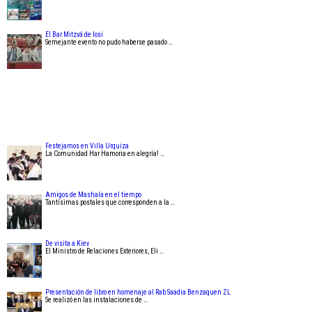
El Bar Mitzvá de Iosi
Semejante evento no pudo haberse pasado …
Festejamos en Villa Urquiza
La Comunidad Har Hamoria en alegría! …
Amigos de Mashala en el tiempo
Tantísimas postales que corresponden a la …
De visita a Kiev
El Ministro de Relaciones Exteriores, Eli …
Presentación de libro en homenaje al Rab Saadia Benzaquen ZL
Se realizó en las instalaciones de …