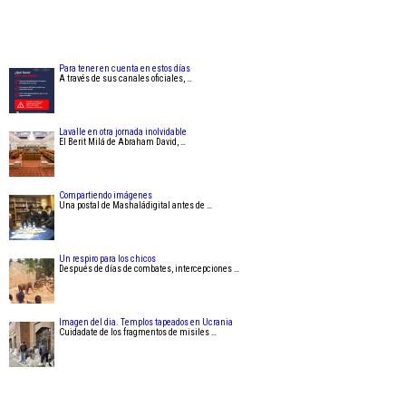
Para tener en cuenta en estos días
A través de sus canales oficiales, …
Lavalle en otra jornada inolvidable
El Berit Milá de Abraham David, …
Compartiendo imágenes
Una postal de Mashaládigital antes de …
Un respiro para los chicos
Después de días de combates, intercepciones …
Imagen del dia. Templos tapeados en Ucrania
Cuidadate de los fragmentos de misiles …