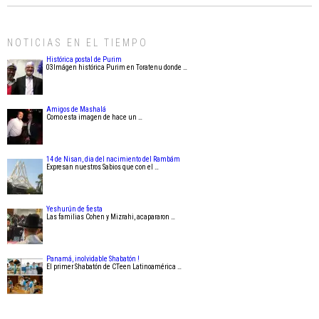
NOTICIAS EN EL TIEMPO
Histórica postal de Purim
03Imágen histórica Purim en Toratenu donde …
Amigos de Mashalá
Como esta imagen de hace un …
14 de Nisan, dia del nacimiento del Rambám
Expresan nuestros Sabios que con el …
Yeshurún de fiesta
Las familias Cohen y Mizrahi, acapararon …
Panamá, inolvidable Shabatón !
El primer Shabatón de CTeen Latinoamérica …