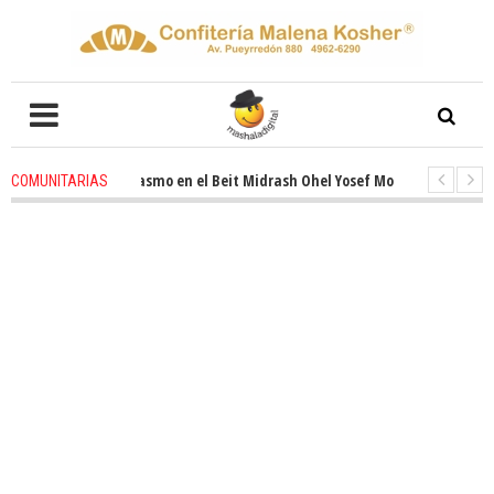
ovado entusiasmo en el Beit Midrash Ohel Yosef Moshe
1 months ago
-
COMUNITARIAS
a despues de Pesaj preparate para otro de semana inspirador en Panamá.