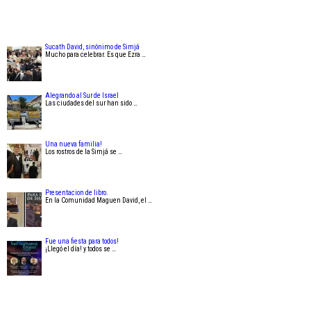
Sucath David, sinónimo de Simjá
Mucho para celebrar. Es que Ezra …
Alegrando al Sur de Israel
Las ciudades del sur han sido …
Una nueva familia!
Los rostros de la Simjá se …
Presentacion de libro.
En la Comunidad Maguen David, el …
Fue una fiesta para todos!
¡Llegó el día! y todos se …