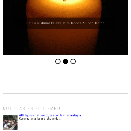
Leilui Nishmat Eliahu Jaim Jabbaz ZL ben Jacibe
NOTICIAS EN EL TIEMPO
Allá lejos y en el tiempo, pero con la misma alegría
Con alegría se los ve disfrutando …