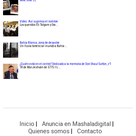
Moré José ZL
Video. Así supimos el nombre
Los queridos Eli Talgam y Sra …
Bahía Blanca, zona de desastre
Un lluvia torrencial inundó a Bahía …
¿Quién está en el centro? Dedicado a la memoria de Don Shaul Sutton, z”l
18 de Mar-Jeshván de 5775 מה …
Inicio
Anuncia en Mashaladigital
Quienes somos
Contacto