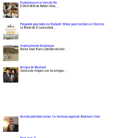
Festejamos en el mes de Ab
El Berit Milá de Rafael Ishai, …
Preparate para todos los Shabatot. Mikve para hombres en Palermo
La Mikve de El Lazo estará …
Impresionante despliegue
Shana Tova! Buen y bendecido año! …
Amigos de Mashalá
Como esta imagen con los amigos …
No está prohibido cantar. Un hermoso regalo de Abraham Fried