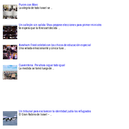
Purim con Moni
La alegría de todo Israel se …
Un callejón sin salida: Shas propone elecciones para primer ministro
Se espera que la Knesset decida …
Avraham Fried celebró con los chicos de educación especial
Una velada emocionante y única tuvo …
Cuarentena. Por ahora sigue todo igual
La medida se tomó luego de …
Un tribunal para esclarecer la identidad judía los refugiados
El Gran Rabino de Israel – …