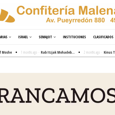
RIAS
ISRAEL
SEMAJOT
INSTITUCIONES
CLASIFICADOS
e
1 months ago
-
Rab Itzjak Mohadeb...
2 months ago
-
Kinus Toire en