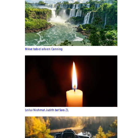
Mikve todo el año en Canning
Leilui Nishmat Judith bat Sara ZL