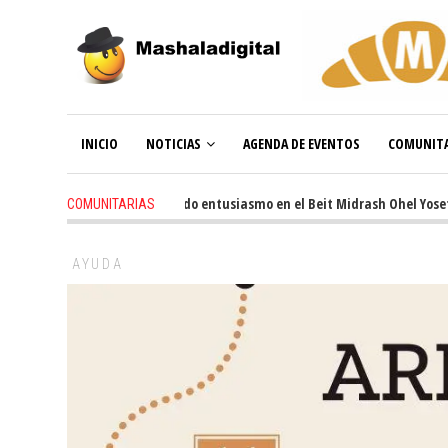
INICIO
NOTICIAS
AGENDA DE EVENTOS
COMUNITA
3 weeks ago
-
Renovado entusiasmo en el Beit Midrash Ohel Yosef Mosh
COMUNITARIAS
AYUDA