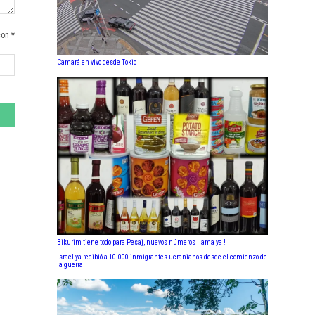
con *
Camará en vivo desde Tokio
Bikurim tiene todo para Pesaj, nuevos números llama ya !
Israel ya recibió a 10.000 inmigrantes ucranianos desde el comienzo de
la guerra