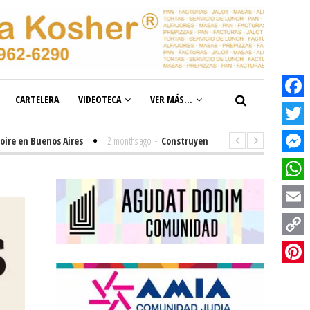
CARTELERA
VIDEOTECA
VER MÁS...
Facebook
Twitter
 Buenos Aires
2 months ago
-
Construyendo el futuro de la inclusión en 
Messenge
WhatsAp
Email
Copy
Link
Pinterest