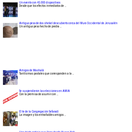
Un evento con 45.000 dispositivos
Desde que los efectos inmediatos de …
Antiguo peso de dos shekel descubierto cerca del Muro Occidental de Jerusalén
Un antiguo peso hecho de piedra …
Amigos de Mashalá
Tantísimas postales que corresponden a la …
Se suspendieron las elecciones en AMIA
Con la premisa de asumir con …
El te de la Congregación Sefaradí
La imagen y los entrañables amigos …