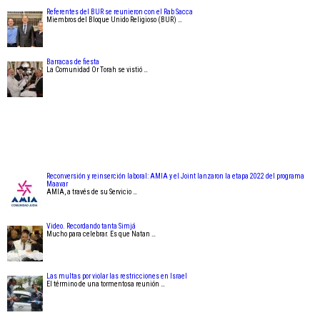
Referentes del BUR se reunieron con el Rab Sacca
Miembros del Bloque Unido Religioso (BUR) …
Barracas de fiesta
La Comunidad Or Torah se vistió …
Reconversión y reinserción laboral: AMIA y el Joint lanzaron la etapa 2022 del programa
Maavar
AMIA, a través de su Servicio …
Video. Recordando tanta Simjá
Mucho para celebrar. Es que Natan …
Las multas por violar las restricciones en Israel
El término de una tormentosa reunión …