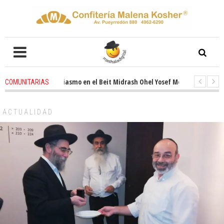
enovado entusiasmo en el Beit Midrash Ohel Yosef Moshe
1 months ago
COMUNITARIAS
Para despues de Pesaj preparate para otro de semana inspirador en Panam
ACTUALIDAD