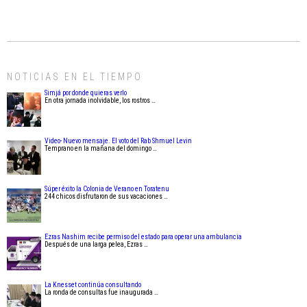
NOTICIAS EN EL TIEMPO
Simjá por donde quieras verlo
En otra jornada inolvidable, los rostros …
Video- Nuevo mensaje. El voto del Rab Shmuel Levin
Temprano en la mañana del domingo …
Súper éxito la Colonia de Verano en Toratenu
244 chicos disfrutaron de sus vacaciones …
Ezras Nashim recibe permiso del estado para operar una ambulancia
Después de una larga pelea, Ezras …
La Knesset continúa consultando
La ronda de consultas fue inaugurada …