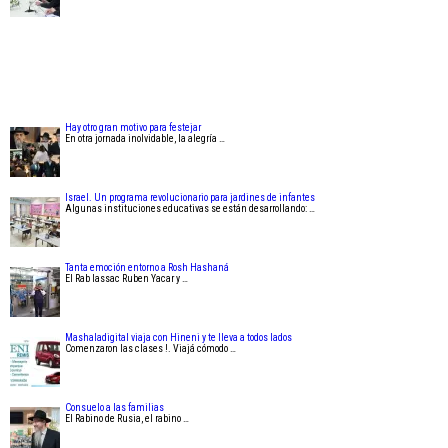
Hay otro gran motivo para festejar
En otra jornada inolvidable, la alegría …
Israel. Un programa revolucionario para jardines de infantes
Algunas instituciones educativas se están desarrollando: …
Tanta emoción entorno a Rosh Hashaná
El Rab Iassac Ruben Yacar y …
Mashaladigital viaja con Hineni y te lleva a todos lados
Comenzaron las clases !. Viajá cómodo …
Consuelo a las familias
El Rabino de Rusia, el rabino …