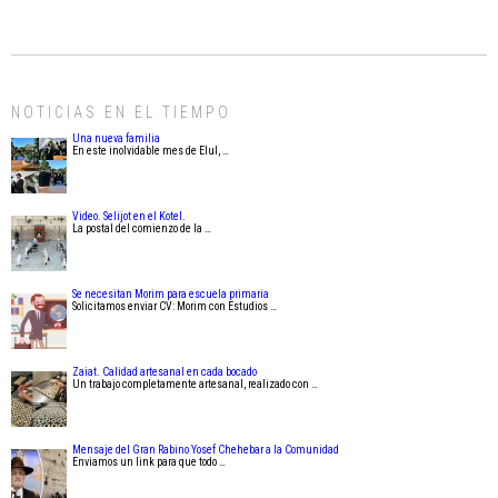
NOTICIAS EN EL TIEMPO
Una nueva familia
En este inolvidable mes de Elul, …
Video. Selijot en el Kotel.
La postal del comienzo de la …
Se necesitan Morim para escuela primaria
Solicitamos enviar CV: Morim con Estudios …
Zaiat. Calidad artesanal en cada bocado
Un trabajo completamente artesanal, realizado con …
Mensaje del Gran Rabino Yosef Chehebar a la Comunidad
Enviamos un link para que todo …