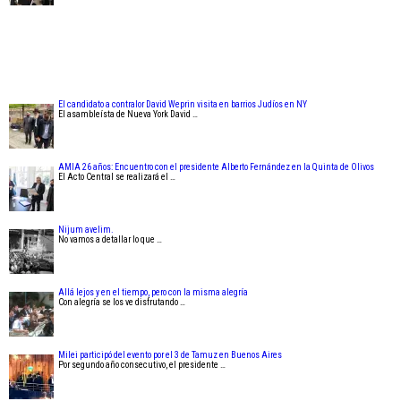
El candidato a contralor David Weprin visita en barrios Judíos en NY
El asambleísta de Nueva York David …
AMIA 26 años: Encuentro con el presidente Alberto Fernández en la Quinta de Olivos
El Acto Central se realizará el …
Nijum avelim.
No vamos a detallar lo que …
Allá lejos y en el tiempo, pero con la misma alegría
Con alegría se los ve disfrutando …
Milei participó del evento por el 3 de Tamuz en Buenos Aires
Por segundo año consecutivo, el presidente …