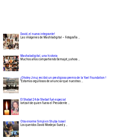
David, el nuevo integrante!
Las imágenes de Mashladigital – Fotografía …
Mashaladigital, una historia
Muchos años compartiendo Semajot, y ahora …
¡Oholey Jinuj recibió un prestigioso premio de la Yael Foundation !
“Estamos orgullosos de anunciar que nuestras …
El Shabat 24 de Shebat fué especial
Iortzait de quien fuera el Presidente …
Otra enorme Simjá en Shuba Israel
Los queridos David Mordejai Sued y …