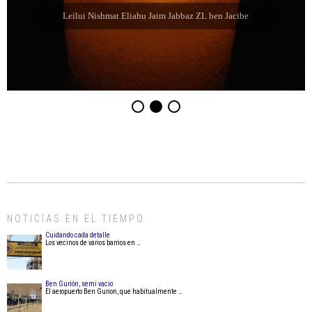
Leilui Nishmat Eliahu Jaim Jabbaz ZL ben Jacibe
NOTICIAS EN EL TIEMPO
Cuidando cada detalle
Los vecinos de varios barrios en …
Ben Gurión, semi vacio
El aeropuerto Ben Gurion, que habitualmente …