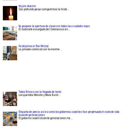
Nijúm Avelim
Con profundo pesar compartimos la triste …
Se pospone la apertura de clases en todas las ciudades rojas
El Gabinete encargado del Coronavirus en …
Festejamos el Bar Mitzvá
La jornada comenzó con la enorme …
Todos felices con la llegada de Ianki
Los queridos Moishe y Maia Kurst …
Etiqueta de precio: así es como los gobiernos israelíes han perpetuado el costo de vida
durante generaciones
El gobierno israelí durante generaciones ha …