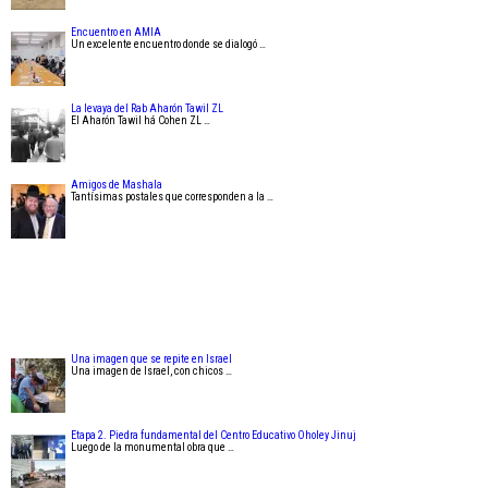
Encuentro en AMIA
Un excelente encuentro donde se dialogó …
La levaya del Rab Aharón Tawil ZL
El Aharón Tawil há Cohen ZL …
Amigos de Mashala
Tantísimas postales que corresponden a la …
Una imagen que se repite en Israel
Una imagen de Israel, con chicos …
Etapa 2. Piedra fundamental del Centro Educativo Oholey Jinuj
Luego de la monumental obra que …