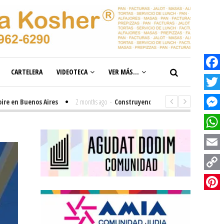
CARTELERA
VIDEOTECA
VER MÁS...
Facebook
Twitter
 Buenos Aires
2 months ago
-
Construyendo el futuro de la inclusión en 
Messenge
WhatsAp
Email
Copy
Link
Pinterest