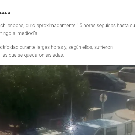
a….
chi anoche, duró aproximadamente 15 horas seguidas hasta q
ingo al mediodía.
ctricidad durante largas horas y, según ellos, sufrieron
milias que se quedaron aisladas.