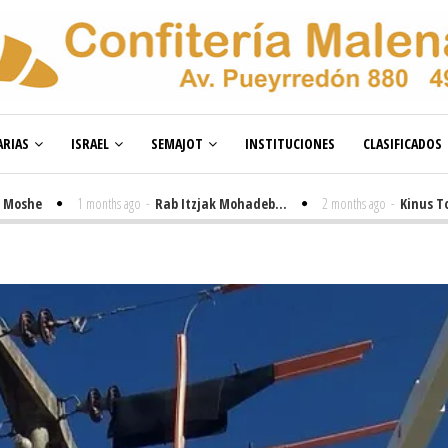
RIAS
ISRAEL
SEMAJOT
INSTITUCIONES
CLASIFICADOS
1 months ago
-
Rab Itzjak Mohadeb...
2 months ago
-
Kinus Toire en