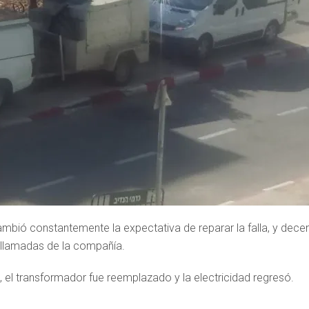
ambió constantemente la expectativa de reparar la falla, y dece
e llamadas de la compañía.
el transformador fue reemplazado y la electricidad regresó.