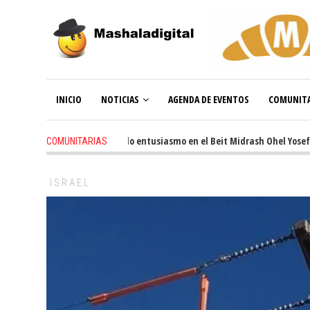
INICIO
NOTICIAS
AGENDA DE EVENTOS
COMUNITA
3 weeks ago
-
Renovado entusiasmo en el Beit Midrash Ohel Yosef Moshe
COMUNITARIAS
ISRAEL