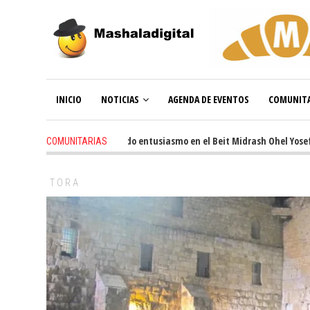
INICIO
NOTICIAS
AGENDA DE EVENTOS
COMUNITA
3 weeks ago
-
Renovado entusiasmo en el Beit Midrash Ohel Yosef Mosh
COMUNITARIAS
TORA