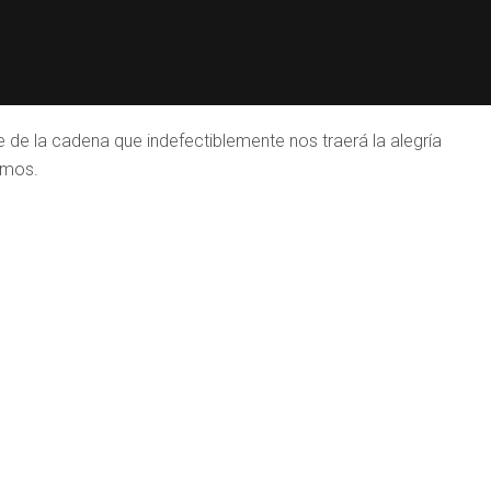
de la cadena que indefectiblemente nos traerá la alegría
imos.