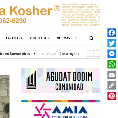
CARTELERA
VIDEOTECA
VER MÁS...
Facebook
Twitter
Buenos Aires
2 months ago
-
Construyendo el futuro de la inclusión en n
Messenge
WhatsAp
Email
Copy
Link
Pinterest