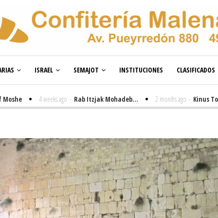
RIAS
ISRAEL
SEMAJOT
INSTITUCIONES
CLASIFICADOS
e
4 weeks ago
-
Rab Itzjak Mohadeb...
2 months ago
-
Kinus Toire en 