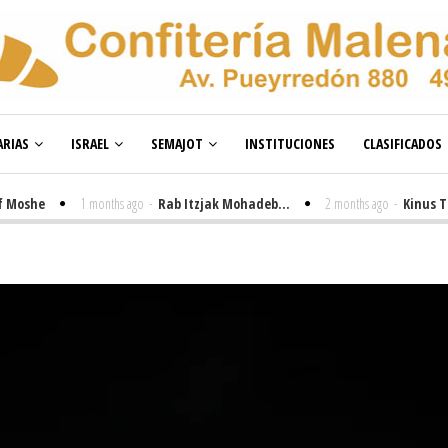
RIAS
ISRAEL
SEMAJOT
INSTITUCIONES
CLASIFICADOS
e
1 months ago
-
Rab Itzjak Mohadeb...
2 months ago
-
Kinus Toire en