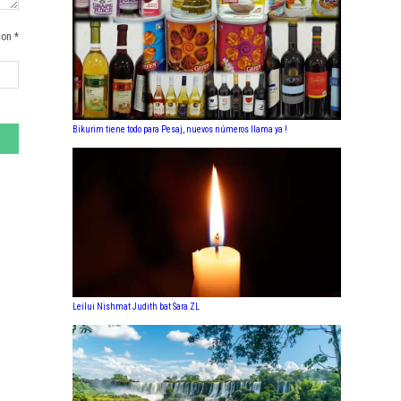
con *
Bikurim tiene todo para Pesaj, nuevos números llama ya !
Leilui Nishmat Judith bat Sara ZL