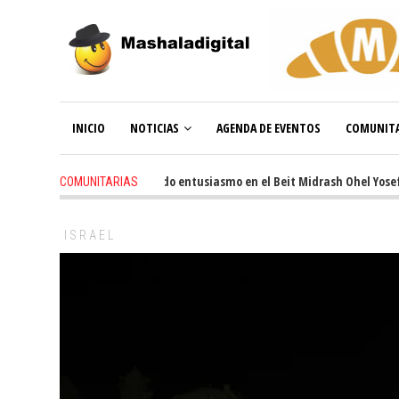
INICIO
NOTICIAS
AGENDA DE EVENTOS
COMUNITA
3 weeks ago
-
Renovado entusiasmo en el Beit Midrash Ohel Yosef Mosh
COMUNITARIAS
ISRAEL