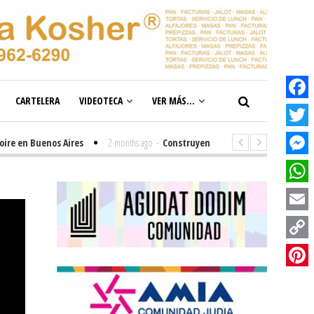
CARTELERA
VIDEOTECA
VER MÁS...
Facebook
Twitter
 Buenos Aires
2 months ago
-
Construyendo el futuro de la inclusión en 
Messenge
WhatsAp
Email
Copy
Link
Pinterest