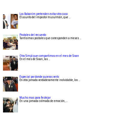
Los Rabaním pretenden evitar otro caso
El asunto del impostor musulmán, que …
Postales del recuerdo
Tantísimas postales que corresponden a meses …
Otra Simjá que compartimos en el mes de Sivan
En el mes de Sivan, las …
Especial por donde quieras verlo
En otra jornada verdaderamente inolvidable, los …
Mucho mas para festejar
En una jornada colmada de emoción, …