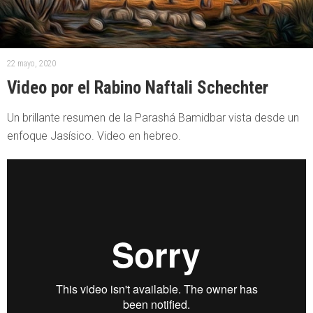
22 mayo, 2020
Video por el Rabino Naftali Schechter
Un brillante resumen de la Parashá Bamidbar vista desde un
enfoque Jasísico. Video en hebreo.