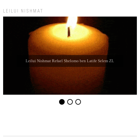
LEILUI NISHMAT
Leilui Nishmat Refael Shelomo ben Latife Selem ZL