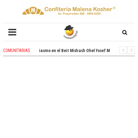
enovado entusiasmo en el Beit Midrash Ohel Yosef Moshe
4 weeks ago
-
COMUNITARIAS
Para despues de Pesaj preparate para otro de semana inspirador en Panam