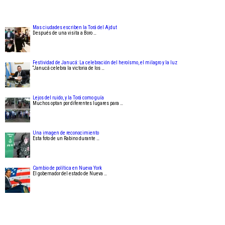
Mas ciudades escriben la Torá del Ajdut
Después de una visita a Boro …
Festividad de Janucá: La celebración del heroísmo, el milagro y la luz
“Janucá celebra la victoria de los …
Lejos del ruido, y la Torá como guía
Muchos optan por diferentes lugares para …
Una imagen de reconocimiento
Esta foto de un Rabino durante …
Cambio de política en Nueva York
El gobernador del estado de Nueva …