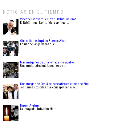
NOTICIAS EN EL TIEMPO
Video del Rab Shmuel Levin. Refua Shelema
El Rab Shmuel Levin, lider espiritual …
Otra radiante Jupá en Buenos Aires
En una de las jornadas que …
Mas imágenes de una jornada inolvidable
Una multitud colmó las calles de …
Una imagen de Simjá de hace años en el mes de Elul
Tantísimas postales que corresponden a la …
Nijúm Avelim
La levaya del Rab Jaim Meir …