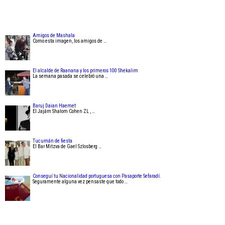
Amigos de Mashala
Como esta imagen, los amigos de …
El alcalde de Raanana y los primeros 100 Shekalim
La semana pasada se celebró una …
Baruj Daian Haemet
El Jajám Shalom Cohen ZL , …
Tucumán de fiesta
El Bar Mitzva de Gael Szlosberg …
Conseguí tu Nacionalidad portuguesa con Pasaporte Sefaradí.
Seguramente alguna vez pensaste que todo …