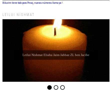
Bikurim tiene todo para Pesaj, nuevos números llama ya !
LEILUI NISHMAT
Leilui Nishmat Refael Shelomo ben Latife Selem ZL