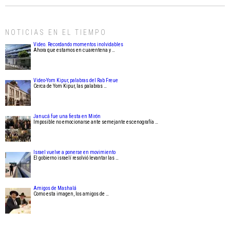
NOTICIAS EN EL TIEMPO
Video. Recordando momentos inolvidables
Ahora que estamos en cuarentena y …
Video-Yom Kipur, palabras del Rab Freue
Cerca de Yom Kipur, las palabras …
Janucá fue una fiesta en Mirón
Imposible no emocionarse ante semejante escenografía …
Israel vuelve a ponerse en movimiento
El gobierno israelí resolvió levantar las …
Amigos de Mashalá
Como esta imagen, los amigos de …