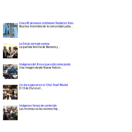
Unas 80 personas celebraron Shabat en Kiev
Muchos miembros de la comunidad judía …
La Simjá siempre asoma
La querida familia de Mariano y …
Imágenes del Kinus que está comezando
Una imagen desde Nueva York en …
Un día especial en el Ohel Yosef Moshé
El 13 de Elul es el …
Imágenes llenas de contenido
Las mismas no las vivimos hoy …