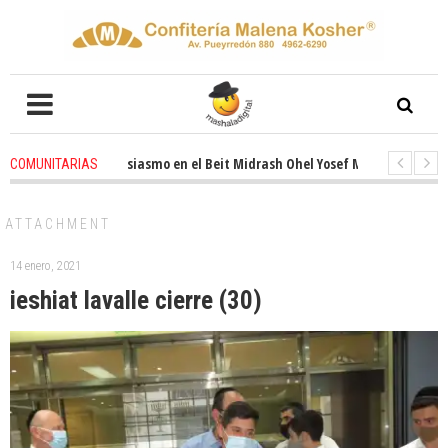
Renovado entusiasmo en el Beit Midrash Ohel Yosef Moshe
1 months ag
COMUNITARIAS
Para despues de Pesaj preparate para otro de semana inspirador en Pana
ATTACHMENT
14 enero, 2021
ieshiat lavalle cierre (30)